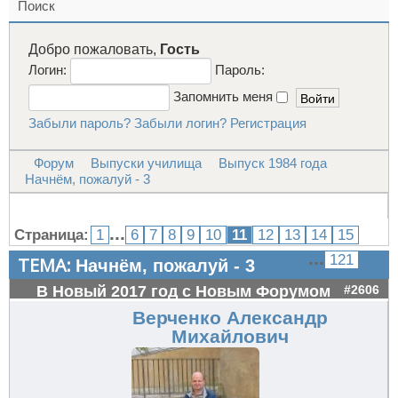
Поиск
Добро пожаловать,
Гость
Логин:
Пароль:
Запомнить меня
Забыли пароль?
Забыли логин?
Регистрация
Форум
Выпуски училища
Выпуск 1984 года
Начнём, пожалуй - 3
...
Страница:
1
6
7
8
9
10
11
12
13
14
15
...
121
ТЕМА:
Начнём, пожалуй - 3
В Новый 2017 год с Новым Форумом
#2606
Верченко Александр
Михайлович