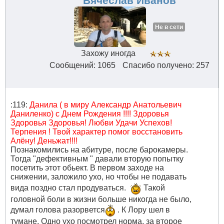
Вячеслав Иванов
Не в сети
Захожу иногда
Сообщений: 1065
Спасибо получено: 257
:119:
Данила ( в миру Александр Анатольевич
Даниленко) с Днем Рождения !!!! Здоровья
Здоровья Здоровья! Любви Удачи Успехов!
Терпения ! Твой характер помог восстановить
Алёну! Деньжат!!!!
Познакомились на абитуре, после барокамеры.
Тогда "дефективным " давали вторую попытку
посетить этот обьект. В первом заходе на
снижении, заложило ухо, но чтобы не подавать
вида поздно стал продуваться.
Такой
головной боли в жизни больше никогда не было,
думал голова разорвется
. К Лору шел в
тумане. Одно ухо посмотрел норма, за второе