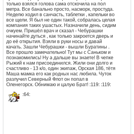
только взялся голова сама отскочила на пол
метра. Все банально просто, насморк, простуда.
Неделю ходил в санчасть, таблетки , капельки во
все щели. Я был не один такой, собралась целая
компания таких ушастых. Назначили день, сидим
очкуем. Пришёл врач и сказал - Чебурашки
начинайте дуться , как только закроется дверь и
до её открытия. Взяли в руки носы и давай
качать. Зашли Чебурашки - вышли Буратины .
Все прошло замечательно! Тут мы с Саньком и
познакомились! Ну а дальше вы знаете! В чепке
Рыжий к нам присоединился. Жили они долго и
счастливо - 13 к/о, один экипаж, Орская 186, тётя
Маша мамка его как родных нас любила. Чуток
разлучил Северный Флот он попал в
Оленегорск. Обнимаю и цалую Брат! :119: :119:
:64: