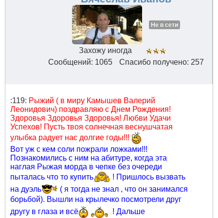
Не в сети
Захожу иногда
Сообщений: 1065
Спасибо получено: 257
:119:
Рыжий ( в миру Камышев Валерий
Леонидович) поздравляю с Днем Рождения!
Здоровья Здоровья Здоровья! Любви Удачи
Успехов! Пусть твоя солнечная веснушчатая
улыбка радует нас долгие годы!!!
Вот уж с кем соли пожрали ложками!!!
Познакомились с ним на абитуре, когда эта
наглая Рыжая морда в чепке без очереди
пыталась что то купить
! Пришлось вызвать
на дуэль
( я тогда не знал , что он занимался
борьбой). Вышли на крылечко посмотрели друг
другу в глаза и всё
! Дальше