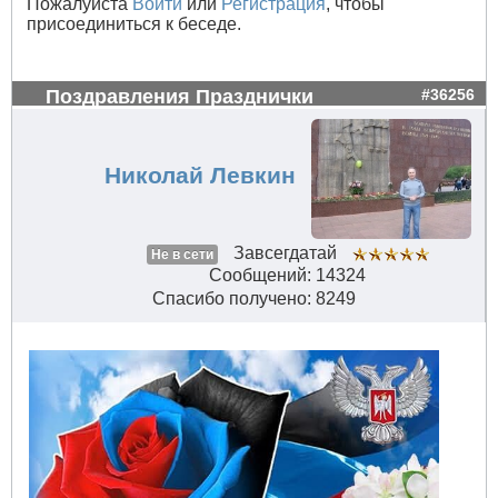
Пожалуйста
Войти
или
Регистрация
, чтобы
присоединиться к беседе.
Поздравления Празднички
#36256
Николай Левкин
Завсегдатай
Не в сети
Сообщений: 14324
Спасибо получено: 8249