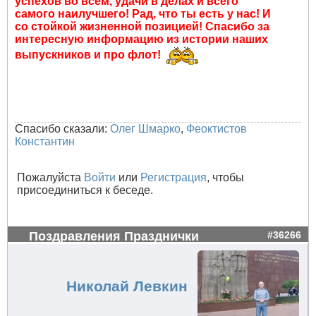
успехов во всем, удачи в делах и всего
самого наилучшего! Рад, что ты есть у нас! И
со стойкой жизненной позицией! Спасибо за
интересную информацию из истории наших
выпускников и про флот!
Спасибо сказали:
Олег Шмарко
,
Феоктистов
Константин
Пожалуйста
Войти
или
Регистрация
, чтобы
присоединиться к беседе.
Поздравления Празднички
#36266
Николай Левкин