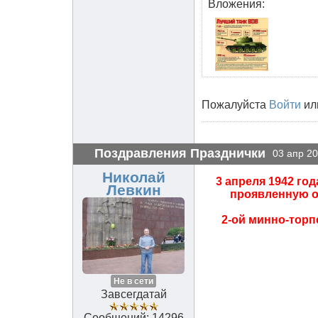
Вложения:
Пожалуйста
Войти
ил
Поздравления Празднички
03 апр 20
Николай
3 апреля 1942 го
Левкин
проявленную от
2-ой минно-тор
Не в сети
Завсегдатай
Сообщений: 14296