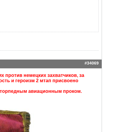
#34069
х против немецких захватчиков, за
ость и героизм 2 мтап присвоено
о-торпедным авиационным проком.