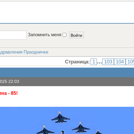
Запомнить меня
дравления Празднички
...
Страница:
1
103
104
10
025 22:03
на - 85!