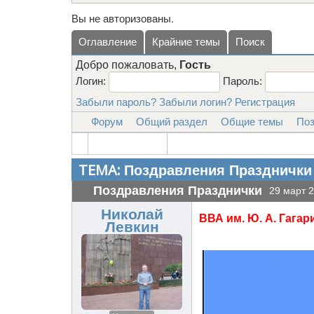
Вы не авторизованы.
Оглавление
Крайние темы
Поиск
Добро пожаловать,
Гость
Логин:
Пароль:
Забыли пароль?
Забыли логин?
Регистрация
Форум
Общий раздел
Общие темы
Поз
ТЕМА:
Поздравления Празднички
Поздравления Празднички
29 март 2
Николай
ВВА им. Ю. А. Гагари
Левкин