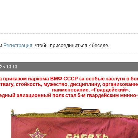
и
Регистрация
, чтобы присоединиться к беседе.
25 10:13
да приказом наркома ВМФ СССР за особые заслуги в боя
вагу, стойкость, мужество, дисциплину, организованн
наименование: «Гвардейский».
педный авиационный полк стал 5-м гвардейским минн