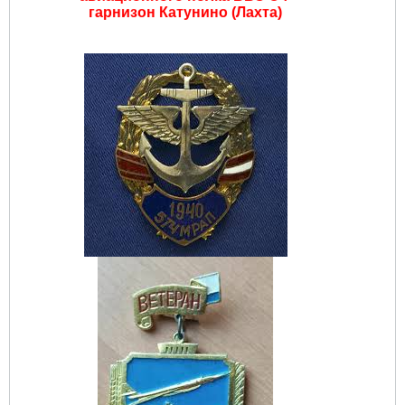
гарнизон Катунино (Лахта)