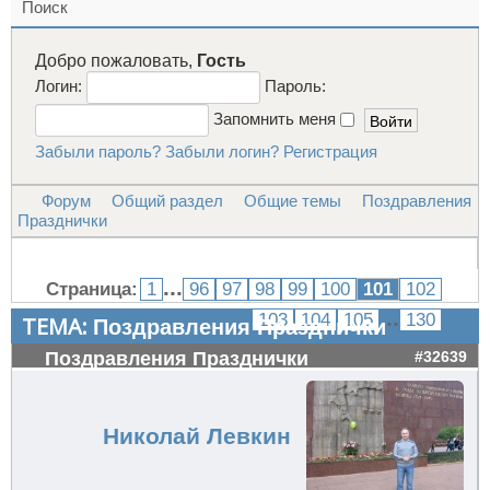
Поиск
Добро пожаловать,
Гость
Логин:
Пароль:
Запомнить меня
Забыли пароль?
Забыли логин?
Регистрация
Форум
Общий раздел
Общие темы
Поздравления
Празднички
...
Страница:
1
96
97
98
99
100
101
102
...
103
104
105
130
ТЕМА:
Поздравления Празднички
Поздравления Празднички
#32639
Николай Левкин