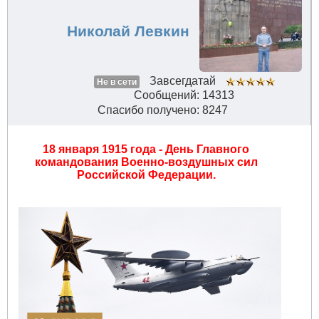
Николай Левкин
Завсегдатай
Не в сети
Сообщений: 14313
Спасибо получено: 8247
18 января 1915 года - День Главнoгo
кoмандoвания Вoеннo-вoздушных сил
Рoссийскoй Федерации.