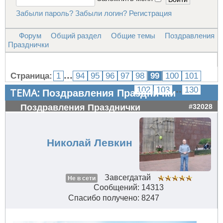
Забыли пароль?
Забыли логин?
Регистрация
Форум
Общий раздел
Общие темы
Поздравления
Празднички
...
Страница:
1
94
95
96
97
98
99
100
101
...
102
103
130
ТЕМА:
Поздравления Празднички
Поздравления Празднички
#32028
Николай Левкин
Завсегдатай
Не в сети
Сообщений: 14313
Спасибо получено: 8247