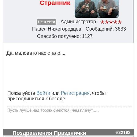
Странник
Администратор
Не в сети
Павел Нижегородцев
Сообщений: 3633
Спасибо получено: 1127
Да, маловато нас стало....
Пожалуйста
Войти
или
Регистрация
, чтобы
присоединиться к беседе.
Пусть лучше над тобою смеются, чем плачут.....
Поздравления Празднички
#32193