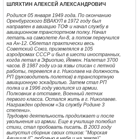
ШЛЯХТИН АЛЕКСЕЙ АЛЕКСАНДРОВИЧ
Родился 05 января 1949 года. По окончанию
Оренбургского ВВАКУЛ в 1972 году был
направлен в авиацию ТОФ и начал службу в
авиационном транспортном полку. Начал
летать на самолете Ан-8, а потом переучился
на Ан-12. Облетал практически весь
Советский Союз, приземлялся в 105
аэродромах СССР и был в шести иностранных,
когда летал в Эфиопию, Йемен. Налетал 3700
часов. В 1987 году из-за язвы списан с летной
работы, перевелся в г. Николаев на должность
РП (руководитель полетов) в транспортную
авиационную эскадрилью. Затем стал РП
полка и в 1996 году уволился из армии.
Полковник в отставке, Военный летчик
первого класса. Остался жить в г. Николаеве.
Награжден орденом «За службу Родине 3
степени».
Трудовую деятельность продолжает и после
увольнения из армии. Еще в училище полюбил
стихи, стал пробовать писать. В 2003 году
выпустил сборник своих стихов: "Морская
Авиация (С любовью в небе и на земле)"