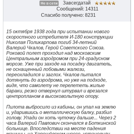
Завсегдатай
Не в сети
Сообщений: 14311
Спасибо получено: 8231
15 октября 1938 года при испытании нового
скоростного истребителя И-180 конструкции
Николая Поликарпова погиб 34-летний
Валерий Чкалов, Герой Советского Союза.
Роковой полет проходил над московским
Центральным аэродромом при 24-градусном
морозе. Уже при заходе на посадку двигатель,
не оснащенный лобовыми жалюзи,
переохладился и заглох. Чкалов пытался
дотянуть до аэродрома, но уже на подходе,
видя, что самолету не перелететь жилые
бараки, резко отвернул штурвал и врезался
центропланом в высоковольтную опору.
Пилота выбросило из кабины, он упал на землю
и, ударившись о металлическую балку, разбил
голову. Упади он хоть чуточку дальше... Через 2
часа Валерий Павлович скончался в Боткинской
больнице. Впоследствии на месте падения
машины, на Хорошёвском шоссе, установили