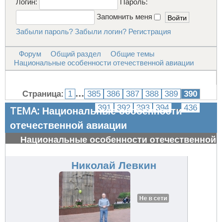
Логин:
Пароль:
Запомнить меня
Забыли пароль?
Забыли логин?
Регистрация
Форум
Общий раздел
Общие темы
Национальные особенности отечественной авиации
...
Страница:
1
385
386
387
388
389
390
...
391
392
393
394
436
ТЕМА:
Национальные особенности
отечественной авиации
Национальные особенности отечественной
авиации
#34643
Николай Левкин
Не в сети