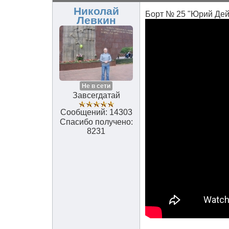
Николай
Борт № 25 "Юрий Дей
Левкин
Не в сети
Завсегдатай
Сообщений: 14303
Спасибо получено:
8231