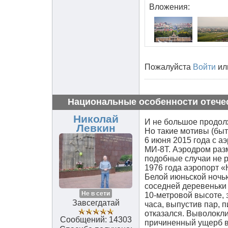
Вложения:
Пожалуйста
Войти
ил
Национальные особенности отече
Николай
И не большое продолж
Левкин
Но такие мотивы (бы
6 июня 2015 года с а
МИ-8Т. Аэродром разм
подобные случаи не р
1976 года аэропорт 
Белой июньской ночью
соседней деревеньки 
Не в сети
10-метровой высоте, 
Завсегдатай
часа, выпустив пар, 
отказался. Выволокли
Сообщений: 14303
причиненный ущерб в 