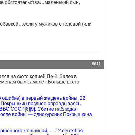
щие обстоятельства…маленький сын,
добавкой…если у мужиков с головой (или
#811
ался на фото копией Пе-2. Залез в
еменам был самолёт. Больше всего
 ошибке) в первый же день войны, 22
. Покрышкин позднее оправдываясь,
ёт ВВС СССР[8][9]. Сбитие наблюдал
 после войны — однокурсник Покрышкина
ершённого женщиной, — 12 сентября