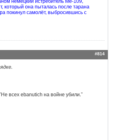
раном немецкий истребитель Me-109,
т, который она пыталась после тарана
ира покинул самолёт, выбросившись с
#814
рядке.
"Не всех ebanutich на войне убили."