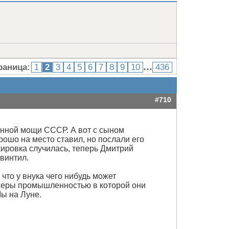
...
раница:
1
2
3
4
5
6
7
8
9
10
436
#710
енной мощи СССР. А вот с сыном
ошо на место ставил, но послали его
кировка случилась, теперь Дмитрий
ивинтил.
что у внука чего нибудь может
жеры промышленностью в которой они
ы на Луне.