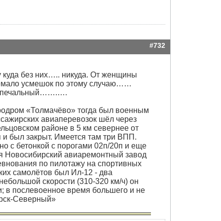
#732
 куда без них….. никуда. От женщины
немало усмешок по этому случаю……
ой печальный…….….
эродром «Толмачёво» тогда был военным
ассажирских авиаперевозок шёл через
льцовском районе в 5 км севернее от
 и был закрыт. Имеется там три ВПП.
о с бетонкой с порогами 02п/20п и еще
ся Новосибирский авиаремонтный завод
ревнования по пилотажу на спортивных
ких самолётов был Ил-12 - два
небольшой скорости (310-320 км/ч) он
ки; в послевоенное время большего и не
ирск-Северный»