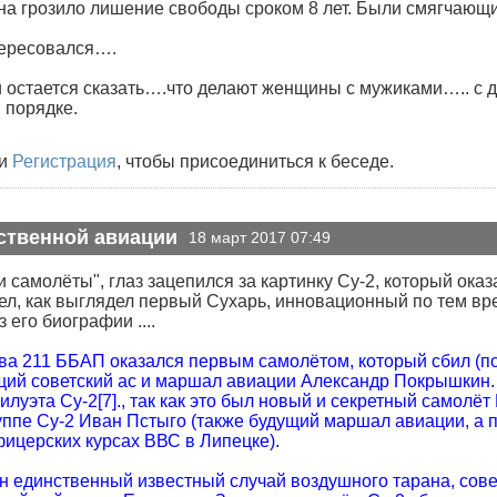
дна грозило лишение свободы сроком 8 лет. Были смягчаю
тересовался….
 остается сказать….что делают женщины с мужиками….. с 
 порядке.
и
Регистрация
, чтобы присоединиться к беседе.
ственной авиации
18 март 2017 07:49
 самолёты", глаз зацепился за картинку Су-2, который оказ
ел, как выглядел первый Сухарь, инновационный по тем вр
 его биографии ....
ва 211 ББАП оказался первым самолётом, который сбил (по
ущий советский ас и маршал авиации Александр Покрышкин
силуэта Су-2[7]., так как это был новый и секретный самол
руппе Су-2 Иван Пстыго (также будущий маршал авиации, а
ицерских курсах ВВС в Липецке).
н единственный известный случай воздушного тарана, сов