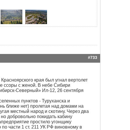
#733
 Красноярского края был угнал вертолет
е ссоры с женой. В небе Сибири
сибирск-Северный» Ил-12, 26 сентября
еленных пунктов - Туруханска и
ень ближе нет) пролетая над домами на
гая местный народ и скотину. Через два
, но добровольно покидать кабину
иапредприятие простило угонщику
по части 1 ст. 211 УК РФ виновному в