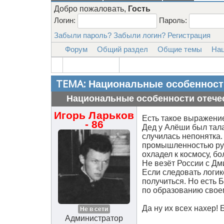
Добро пожаловать,
Гость
Логин:
Пароль:
Забыли пароль?
Забыли логин?
Регистрация
Форум
Общий раздел
Общие темы
Нац
ТЕМА:
Национальные особенност
Национальные особенности отече
Игорь Ларьков
Есть такое выражение
- 86
Дед у Алёши был тал
случилась непонятка.
промышленностью рули
охладел к космосу, б
Не везёт России с Дм
Если следовать логик
получиться. Но есть
по образованию своем
Да ну их всех нахер!
Не в сети
Администратор