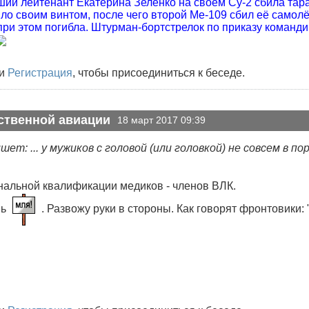
рший лейтенант Екатерина Зеленко на своём Су-2 сбила та
ло своим винтом, после чего второй Me-109 сбил её самолё
при этом погибла. Штурман-бортстрелок по приказу команд
и
Регистрация
, чтобы присоединиться к беседе.
ственной авиации
18 март 2017 09:39
ет: ... у мужиков с головой (или головкой) не совсем в по
альной квалификации медиков - членов ВЛК.
шь
. Развожу руки в стороны. Как говорят фронтовики: 