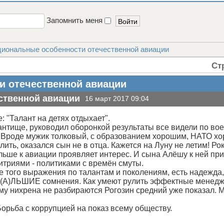
Запомнить меня
иональные особенности отечественной авиации
Ст
и отечественной авиации
ственной авиации
16 март 2017 09:04
: "Талант на детях отдыхает".
антище, руководил оборонкой результаты все видели по во
 Вроде мужик толковый, с образованием хорошим, НАТО хор
ть, оказался сын не в отца. Кажется на Луну не летим! Ро
ольше к авиации проявляет интерес. И сына Алёшу к ней пр
итриями - политиками с времён смуты.
е того выражения по талантам и поколениям, есть надежда, 
 Б(А)ЛЬШИЕ сомнения. Как умеют рулить эффектные менед
у нихрена не разбираются Рогозин средний уже показал. М
 Борьба с коррупцией на показ всему обществу.