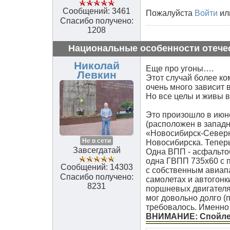
Сообщений: 3461
Пожалуйста
Войти
ил
Спасибо получено:
1208
Национальные особенности отече
Николай
Еще про угоны….
Левкин
Этот случай более ко
очень много зависит
Но все целы и живы в
Это произошло в июн
(расположен в западн
«Новосибирск-Северны
Не в сети
Новосибирска. Теперь
Завсегдатай
Одна ВПП - асфальтоб
одна ГВПП 735х60 с 
Сообщений: 14303
с собственным авиапа
Спасибо получено:
самолетах и автогонк
8231
поршневых двигателя 
мог довольно долго (
требовалось. Именно
ВНИМАНИЕ: Спойл