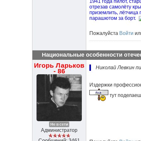
1941 года пилот, ста
отрезав самолёту кры
приземлить, лётчица 
парашютом за борт.
Пожалуйста
Войти
ил
Национальные особенности отече
Игорь Ларьков
Николай Левкин пиш
- 86
Издержки профессион
тут поделае
Не в сети
Администратор
Сообщений: 3461