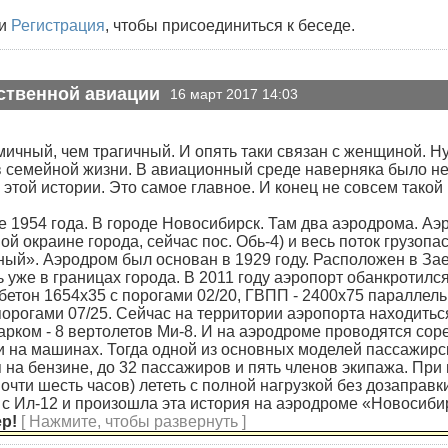
и
Регистрация
, чтобы присоединиться к беседе.
ственной авиации
16 март 2017 14:03
мичный, чем трагичный. И опять таки связан с женщиной. Ну
 в семейной жизни. В авиационный среде наверняка было 
 этой истории. Это самое главное. И конец не совсем так
е 1954 года. В городе Новосибирск. Там два аэродрома. А
ой окраине города, сейчас пос. Обь-4) и весь поток грузоп
й». Аэродром был основан в 1929 году. Расположен в Зае
 уже в границах города. В 2011 году аэропорт обанкротился
етон 1654х35 с порогами 02/20, ГВПП - 2400х75 параллельн
порогами 07/25. Сейчас на территории аэропорта находить
рком - 8 вертолетов Ми-8. И на аэродроме проводятся со
и на машинах. Тогда одной из основных моделей пассажирс
на бензине, до 32 пассажиров и пять членов экипажа. При 
почти шесть часов) лететь с полной нагрузкой без дозаправ
 с Ил-12 и произошла эта история на аэродроме «Новосиб
ер!
[ Нажмите, чтобы развернуть ]