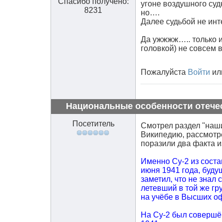
Спасибо получено:
угоне воздушного су
8231
но….
Далее судьбой не ин
Да ужжжж….. только и
головкой) не совсем в
Пожалуйста
Войти
ил
Национальные особенности отече
Посетитель
Смотрел раздел "наши
Википедию, рассмотр
поразили два факта из
Именно Су-2 из соста
июня 1941 года, буд
заметил, что не знал 
летевший в той же г
на учёбе в Высших оф
На Су-2 был совершё