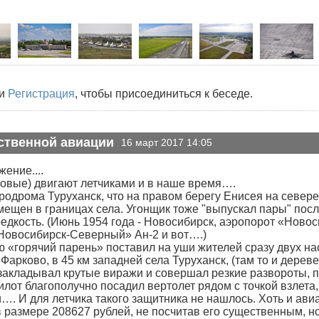
и
Регистрация
, чтобы присоединиться к беседе.
ственной авиации
16 март 2017 14:05
ение....
товые) двигают летчиками и в наше время….
эродрома Туруханск, что на правом берегу Енисея на севере
ещен в границах села. Угонщик тоже "выпускал пары" посл
едкость. (Июнь 1954 года - Новосибирск, аэропорот «Ново
«Новосибирск-Северный» Ан-2 и вот….)
 «горячий парень» поставил на уши жителей сразу двух нас
Фарково, в 45 км западней села Туруханск, (там то и дерев
закладывал крутые виражи и совершал резкие развороты, пу
пилот благополучно посадил вертолет рядом с точкой взлета
…. И для летчика такого защитника не нашлось. Хоть и ав
размере 208627 рублей, не посчитав его существенным, но 