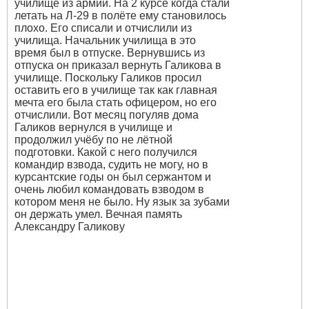
училище из армии. На 2 курсе когда стали
летать на Л-29 в полёте ему становилось
плохо. Его списали и отчислили из
училища. Начальник училища в это
время был в отпуске. Вернувшись из
отпуска он приказал вернуть Галикова в
училище. Поскольку Галиков просил
оставить его в училище так как главная
мечта его была стать офицером, но его
отчислили. Вот месяц погуляв дома
Галиков вернулся в училище и
продолжил учёбу по не лётной
подготовки. Какой с него получился
командир взвода, судить не могу, но в
курсантские годы он был сержантом и
очень любил командовать взводом в
котором меня не было. Ну язык за зубами
он держать умел. Вечная память
Александру Галикову