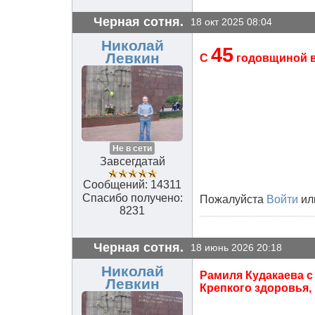
Черная сотня.
18 окт 2025 08:04
Николай
45
Левкин
С
годовщиной в
Не в сети
Завсегдатай
Сообщений: 14311
Спасибо получено:
Пожалуйста
Войти
ил
8231
Черная сотня.
18 июнь 2026 20:18
Николай
Рамиля Кудакаева с
Левкин
Крепкого здоровья,