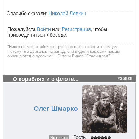
Спасибо сказали:
Николай Левкин
Пожалуйста
Войти
или
Регистрация
, чтобы
присоединиться к беседе.
"Никто не может обвинять русских в жестокости к немцам.
Потому что двигаясь на запад, они видели как сами немцы
обращаются с русскими." Энтони Бивор "Сталинград"
О кораблях и о флоте...
#35828
Олег Шмарко
Гость
Не в сети