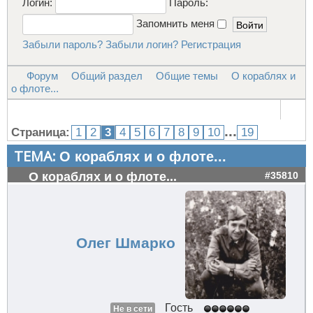
Логин:
Пароль:
Запомнить меня
Забыли пароль?
Забыли логин?
Регистрация
Форум
Общий раздел
Общие темы
О кораблях и
о флоте...
...
Страница:
1
2
3
4
5
6
7
8
9
10
19
ТЕМА:
О кораблях и о флоте...
О кораблях и о флоте...
#35810
Олег Шмарко
Гость
Не в сети