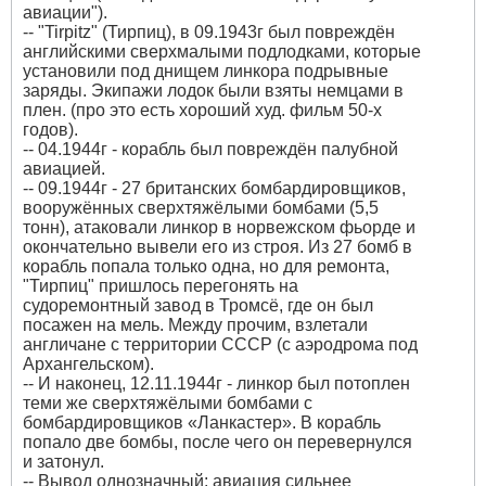
авиации").
-- "Tirpitz" (Тирпиц), в 09.1943г был повреждён
английскими сверхмалыми подлодками, которые
установили под днищем линкора подрывные
заряды. Экипажи лодок были взяты немцами в
плен. (про это есть хороший худ. фильм 50-х
годов).
-- 04.1944г - корабль был повреждён палубной
авиацией.
-- 09.1944г - 27 британских бомбардировщиков,
вооружённых сверхтяжёлыми бомбами (5,5
тонн), атаковали линкор в норвежском фьорде и
окончательно вывели его из строя. Из 27 бомб в
корабль попала только одна, но для ремонта,
"Тирпиц" пришлось перегонять на
судоремонтный завод в Тромсё, где он был
посажен на мель. Между прочим, взлетали
англичане с территории СССР (с аэродрома под
Архангельском).
-- И наконец, 12.11.1944г - линкор был потоплен
теми же сверхтяжёлыми бомбами с
бомбардировщиков «Ланкастер». В корабль
попало две бомбы, после чего он перевернулся
и затонул.
-- Вывод однозначный: авиация сильнее