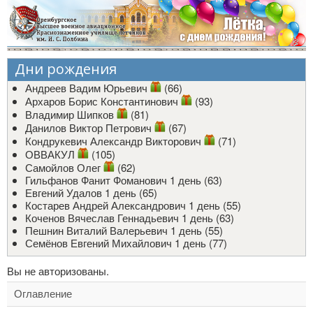
Дни рождения
Андреев Вадим Юрьевич
(66)
Архаров Борис Константинович
(93)
Владимир Шипков
(81)
Данилов Виктор Петрович
(67)
Кондрукевич Александр Викторович
(71)
ОВВАКУЛ
(105)
Самойлов Олег
(62)
Гильфанов Фанит Фоманович
1 день (63)
Евгений Удалов
1 день (65)
Костарев Андрей Александрович
1 день (55)
Коченов Вячеслав Геннадьевич
1 день (63)
Пешнин Виталий Валерьевич
1 день (55)
Семёнов Евгений Михайлович
1 день (77)
Вы не авторизованы.
Оглавление