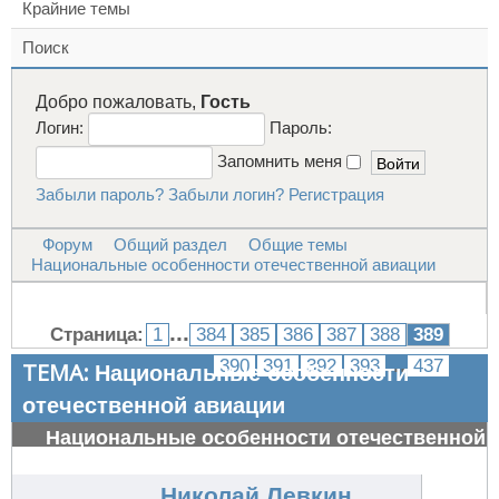
Крайние темы
Поиск
Добро пожаловать,
Гость
Логин:
Пароль:
Запомнить меня
Забыли пароль?
Забыли логин?
Регистрация
Форум
Общий раздел
Общие темы
Национальные особенности отечественной авиации
...
Страница:
1
384
385
386
387
388
389
...
390
391
392
393
437
ТЕМА:
Национальные особенности
отечественной авиации
Национальные особенности отечественной
авиации
#34607
Николай Левкин