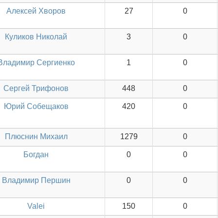
Алексей Хворов
27
0
Куликов Николай
3
0
Владимир Сергиенко
1
0
Сергей Трифонов
448
0
Юрий Собещаков
420
0
Плюснин Михаил
1279
0
Богдан
0
0
Владимир Першин
0
0
Valei
150
0