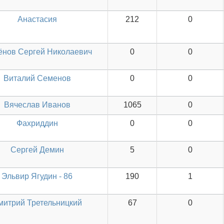
Анастасия
212
0
нов Сергей Николаевич
0
0
Виталий Семенов
0
0
Вячеслав Иванов
1065
0
Фахриддин
0
0
Сергей Демин
5
0
Эльвир Ягудин - 86
190
1
митрий Третельницкий
67
0