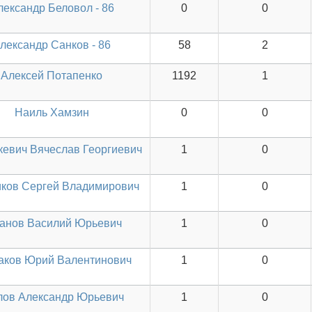
лександр Беловол - 86
0
0
лександр Санков - 86
58
2
Алексей Потапенко
1192
1
Наиль Хамзин
0
0
кевич Вячеслав Георгиевич
1
0
иков Сергей Владимирович
1
0
анов Василий Юрьевич
1
0
аков Юрий Валентинович
1
0
лов Александр Юрьевич
1
0