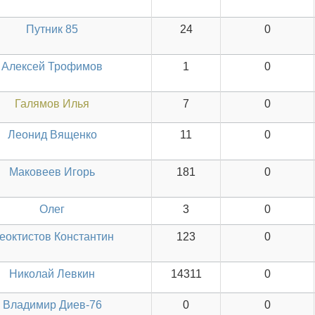
Путник 85
24
0
Алексей Трофимов
1
0
Галямов Илья
7
0
Леонид Вященко
11
0
Маковеев Игорь
181
0
Олег
3
0
еоктистов Константин
123
0
Николай Левкин
14311
0
Владимир Диев-76
0
0