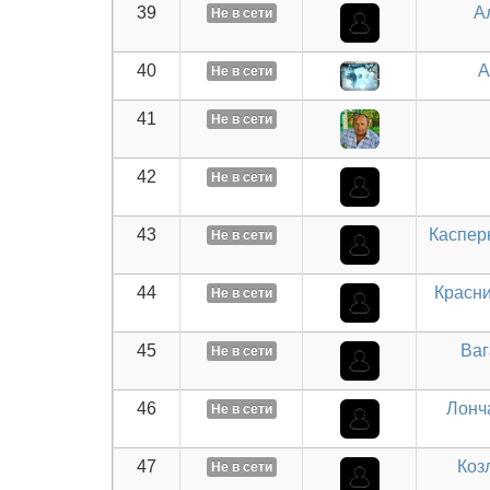
39
А
Не в сети
40
А
Не в сети
41
Не в сети
42
Не в сети
43
Каспер
Не в сети
44
Красн
Не в сети
45
Ваг
Не в сети
46
Лонч
Не в сети
47
Коз
Не в сети