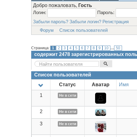
Добро пожаловать,
Гость
Логин:
Пароль:
Забыли пароль?
Забыли логин?
Регистрация
Форум
Список пользователей
Пользователей в сети
...
Страница:
1
2
3
4
5
6
7
8
9
10
50
содержит
2478
зарегистрированных поль
Список пользователей
Статус
Аватар
Имя
1
Не в сети
2
Не в сети
3
Не в сети