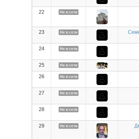
22
Не в сети
23
Семё
Не в сети
24
Не в сети
25
Не в сети
26
Не в сети
27
Не в сети
28
Не в сети
29
Д
Не в сети