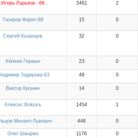
Игорь Ларьков - 86
3461
2
Тагиров Фарит-88
15
0
Сергей Казанцев
32
0
Аблеев Герман
23
0
ладимир Задирака-63
48
0
Виктор Кронин
14
0
Алексис Bokovъ
1454
1
льцов Михаил Львович
448
0
Олег Шмарко
1176
0