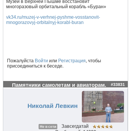
Музей в Верхней Пышме восстановит
многоразовый орбитальный корабль «Буран»
vk34.ru/muzej-v-verhnej-pyshme-vosstanovit-
mnogorazovyj-orbitalnyj-korabl-buran
Пожалуйста
Войти
или
Регистрация
, чтобы
присоединиться к беседе.
Памятники самолетам и авиаторам.
#33831
Николай Левкин
Завсегдатай
Не в сети