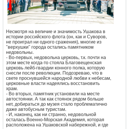
Несмотря на величие и значимость Ушакова в
истории российского флота (он, как и Суворов,
не проиграл ни одного сражения), многие из
"верхушки" города остались памятником
недовольны.
- Во-первых, недовольна церковь, т.к. почти на
этом месте когда-то стояла Благовещенская
церковь лейб-гвардии конного полка, которую
снесли после революции. Подозреваю, что в
свете проснувшейся народной любви к небесам,
церковные власти надеялись восстановить
храм.
- Во вторых, памятник установили на месте
автостоянки. А так как стоянок рядом больше
нет, добираться до музея стало проблематично
даже автобусным туристам.
- И, наконец, как ни странно, недовольной
осталась Военно-Морская Академия, которая
расположена на Ушаковской набережной, и где