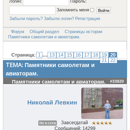
Логин:
Пароль:
Запомнить меня
Забыли пароль?
Забыли логин?
Регистрация
Форум
Общий раздел
Страницы истории
Памятники самолетам и авиаторам.
...
Страница:
1
13
14
15
16
17
18
19
20
21
22
ТЕМА:
Памятники самолетам и
авиаторам.
Памятники самолетам и авиаторам.
#33820
Николай Левкин
Завсегдатай
Не в сети
Сообщений: 14299