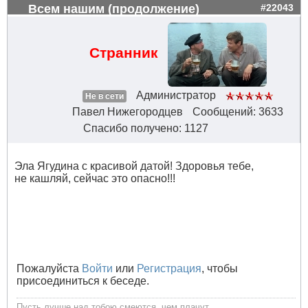
Всем нашим (продолжение)
#22043
Странник
Администратор
Не в сети
Павел Нижегородцев
Сообщений: 3633
Спасибо получено: 1127
Эла Ягудина с красивой датой! Здоровья тебе,
не кашляй, сейчас это опасно!!!
Пожалуйста
Войти
или
Регистрация
, чтобы
присоединиться к беседе.
Пусть лучше над тобою смеются, чем плачут.....