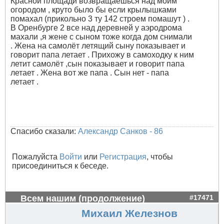
Красной площади возвращаешься над моим
огородом , круто было бы если крылышками
помахал (прикольно 3 ту 142 строем помашут ) .
В Оренбурге 2 все над деревней у аэродрома
махали ,я жене с сыном тоже когда дом снимали
. Жена на самолёт летящий сыну показывает и
говорит папа летает . Прихожу в самоходку к ним
летит самолёт ,сын показывает и говорит папа
летает . Жена вот же папа . Сын нет - папа
летает .
Спасибо сказали:
Александр Санков - 86
Пожалуйста
Войти
или
Регистрация
, чтобы
присоединиться к беседе.
Всем нашим (продолжение)
#17471
Михаил Железнов