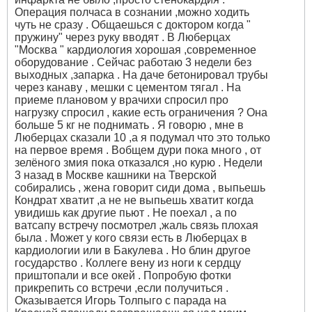
Операция полчаса в сознании ,можно ходить
чуть не сразу . Общаешься с доктором когда "
пружину" через руку вводят . В Люберцах
"Москва " кардиология хорошая ,современное
оборудование . Сейчас работаю 3 недели без
выходных ,запарка . На даче бетонировал трубы
через канаву , мешки с цементом тягал . На
приеме плановом у врачихи спросил про
нагрузку спросил , какие есть ограничения ? Она
больше 5 кг не поднимать . Я говорю , мне в
Люберцах сказали 10 ,а я подумал что это только
на первое время . Вобщем дури пока много , от
зелёного змия пока отказался ,но курю . Недели
3 назад в Москве кашники на Тверской
собирались , жена говорит сиди дома , выпьешь
Кондрат хватит ,а не не выпьешь хватит когда
увидишь как другие пьют . Не поехал , а по
ватсапу встречу посмотрел ,жаль связь плохая
была . Может у кого связи есть в Люберцах в
кардиологии или в Бакулева . Но блин другое
государство . Коллеге вену из ноги к сердцу
приштопали и все окей . Попробую фотки
прикрепить со встречи ,если получиться .
Оказывается Игорь Толпыго с парада на