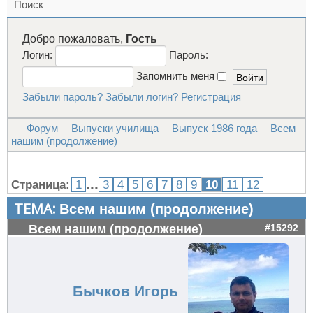
Поиск
Добро пожаловать,
Гость
Логин:
Пароль:
Запомнить меня
Забыли пароль?
Забыли логин?
Регистрация
Форум
Выпуски училища
Выпуск 1986 года
Всем
нашим (продолжение)
...
Страница:
1
3
4
5
6
7
8
9
10
11
12
ТЕМА:
Всем нашим (продолжение)
Всем нашим (продолжение)
#15292
Бычков Игорь