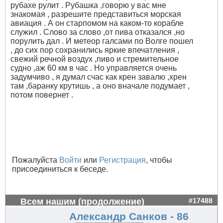
рубахе рулит . Рубашка ,говорю у вас мне
знакомая , разрешите представиться морская
авиация . А он старпомом на каком-то корабле
служил . Слово за слово ,от пива отказался ,но
порулить дал . И метеор галсами по Волге пошел
, до сих пор сохранились яркие впечатления ,
свежий речной воздух ,пиво и стремительное
судно ,аж 60 км в час . Но управляется очень
задумчиво , я думал счас как крен завалю ,хрен
там ,баранку крутишь , а оно вначале подумает ,
потом повернет .
Пожалуйста
Войти
или
Регистрация
, чтобы
присоединиться к беседе.
Всем нашим (продолжение)
#17488
Александр Санков - 86