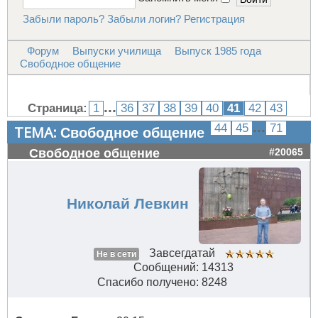
Забыли пароль?
Забыли логин?
Регистрация
Форум
Выпуски училища
Выпуск 1985 года
Свободное общение
...
Страница:
1
36
37
38
39
40
41
42
43
...
44
45
71
ТЕМА:
Свободное общение
Свободное общение
#20065
Николай Левкин
Завсегдатай
Не в сети
Сообщений: 14313
Спасибо получено: 8248