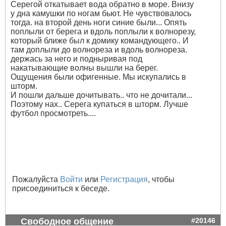
Серегой откатывает вода обратно в море. Внизу
у дна камушки по ногам бьют. Не чувствовалось
тогда. на второй день ноги синие были... Опять
поплыли от берега и вдоль поплыли к волнорезу,
который ближе был к домику командующего.. И
там доплыли до волнореза и вдоль волнореза.
держась за него и подныривая под
накатывающие волны вышли на берег.
Ощущения были офигенные. Мы искупались в
шторм.
И пошли дальше дочитывать.. что не дочитали...
Поэтому нах.. Серега купаться в шторм. Лучше
футбол просмотреть....
Пожалуйста
Войти
или
Регистрация
, чтобы
присоединиться к беседе.
Свободное общение
#20146