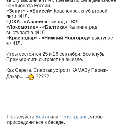
выступающий в ПФЛ, третьем по силе дивизионе
чемпионата России.
«Зенит» - «Енисей»
Красноярск клуб второй
лиги ФНЛ.
ЦСКА - «Алания»
команда ПФЛ.
«Локомотив» - «Балтика»
Калининград
выступает в ФНЛ
«Краснодар» - «Нижний Новгород»
выступает
в ФНЛ.
Игры состоятся 25 и 26 сентября. Все клубы
Премьер-лиги сыграют на выезде.
Как Серега, Спартак устроит КАМАЗу Париж-
Дакар.......
?????
Пожалуйста
Войти
или
Регистрация
, чтобы
присоединиться к беседе.