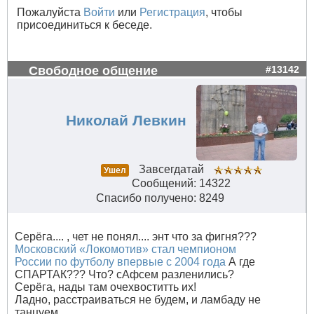
Пожалуйста
Войти
или
Регистрация
, чтобы
присоединиться к беседе.
Свободное общение
#13142
Николай Левкин
Завсегдатай
Ушел
Сообщений: 14322
Спасибо получено: 8249
Серёга.... , чет не понял.... энт что за фигня???
Московский «Локомотив» стал чемпионом
России по футболу впервые с 2004 года
А где
СПАРТАК??? Что? сАфсем разленились?
Серёга, нады там очехвоститть их!
Ладно, расстраиваться не будем, и ламбаду не
танцуем.