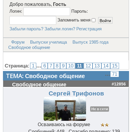
Добро пожаловать,
Гость
Логин:
Пароль:
Запомнить меня
Забыли пароль?
Забыли логин?
Регистрация
Форум
Выпуски училища
Выпуск 1985 года
Свободное общение
...
Страница:
1
6
7
8
9
10
11
12
13
14
15
...
71
ТЕМА:
Свободное общение
Свободное общение
#12856
Сергей Трифонов
Не в сети
Осваиваюсь на форуме
Сообщений: 448
Спасибо получено: 139