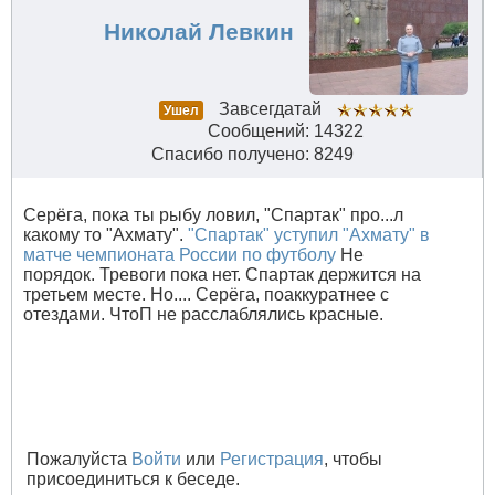
Николай Левкин
Завсегдатай
Ушел
Сообщений: 14322
Спасибо получено: 8249
Серёга, пока ты рыбу ловил, "Спартак" про...л
какому то "Ахмату".
"Спартак" уступил "Ахмату" в
матче чемпионата России по футболу
Не
порядок. Тревоги пока нет. Спартак держится на
третьем месте. Но.... Серёга, поаккуратнее с
отездами. ЧтоП не расслаблялись красные.
Пожалуйста
Войти
или
Регистрация
, чтобы
присоединиться к беседе.