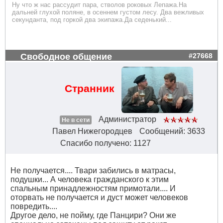
Ну что ж нас рассудит пара, стволов роковых Лепажа.На
дальней глухой поляне, в осеннем густом лесу. Два вежливых
секунданта, под горкой два экипажа.Да седенький...
Свободное общение
#27668
Странник
Администратор
Не в сети
Павел Нижегородцев
Сообщений: 3633
Спасибо получено: 1127
Не получается.... Твари забились в матрасы,
подушки... А человека гражданского к этим
спальным принадлежностям примотали.... И
оторвать не получается и дуст может человеков
повредить....
Другое дело, не пойму, где Панцири? Они же