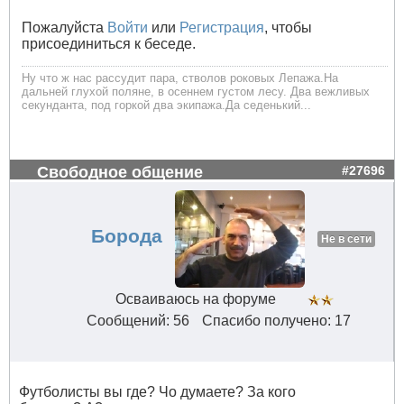
Пожалуйста
Войти
или
Регистрация
, чтобы
присоединиться к беседе.
Ну что ж нас рассудит пара, стволов роковых Лепажа.На
дальней глухой поляне, в осеннем густом лесу. Два вежливых
секунданта, под горкой два экипажа.Да седенький...
Свободное общение
#27696
Борода
Не в сети
Осваиваюсь на форуме
Сообщений: 56
Спасибо получено: 17
Футболисты вы где? Чо думаете? За кого