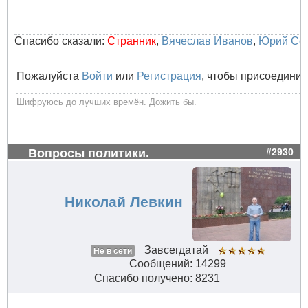
Спасибо сказали:
Странник
,
Вячеслав Иванов
,
Юрий Со
Пожалуйста
Войти
или
Регистрация
, чтобы присоединит
Шифруюсь до лучших времён. Дожить бы.
Вопросы политики.
#2930
Николай Левкин
Завсегдатай
Не в сети
Сообщений: 14299
Спасибо получено: 8231