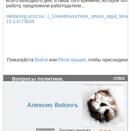
всего выходного дня, а лишь того времени, которое пот
работу, предложили работодатели...
militariorg.ucoz.ru/...l_1/sverkhurochnye_stranu_opjat_kinul
15-1-0-73634
Пожалуйста
Войти
или
Регистрация
, чтобы присоединит
Вопросы политики.
#2962
Алексис Bokovъ
Захожу иногда