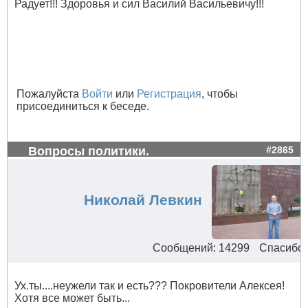
Радует!!! Здоровья и сил Василий Васильевичу!!!
Пожалуйста
Войти
или
Регистрация
, чтобы
присоединиться к беседе.
Вопросы политики.
#2865
Николай Левкин
Сообщений: 14299
Спасибо 
Ух.ты....неужели так и есть??? Покровители Алексея!
Хотя все может быть...