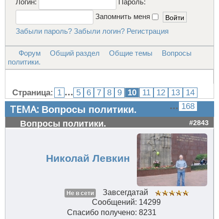
Логин:
Пароль:
Запомнить меня
Забыли пароль?
Забыли логин?
Регистрация
Форум
Общий раздел
Общие темы
Вопросы
политики.
...
Страница:
1
5
6
7
8
9
10
11
12
13
14
...
168
ТЕМА:
Вопросы политики.
Вопросы политики.
#2843
Николай Левкин
Завсегдатай
Не в сети
Сообщений: 14299
Спасибо получено: 8231