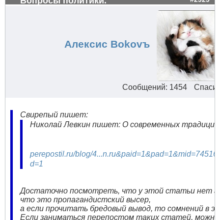
Вопросы политики.
Алексис Bokovъ
Сообщений: 1454
Спасиб
Свирепый пишет:
Николай Левкин пишет: О современных традициях 
perepostil.ru/blog/4...n.ru&paid=1&pad=1&mid=
d=1
Достаточно посмотреть, что у этой статьи нет ав
что это пропагандистский высер,
а если прочитать бредовый вывод, то сомнений в э
Если заниматься перепостом таких статей, можно 