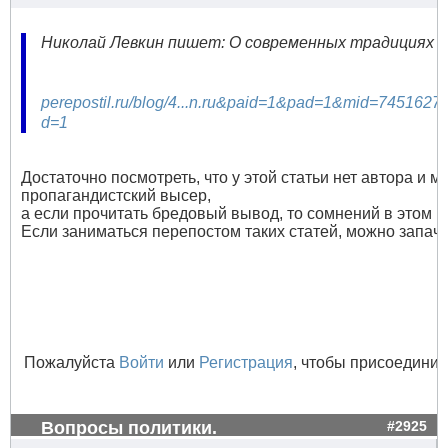
Николай Левкин пишет: О современных традициях Укр
perepostil.ru/blog/4...n.ru&paid=1&pad=1&mid=745
d=1
Достаточно посмотреть, что у этой статьи нет автора и м
пропагандистский высер,
а если прочитать бредовый вывод, то сомнений в этом н
Если заниматься перепостом таких статей, можно запачк
Пожалуйста
Войти
или
Регистрация
, чтобы присоединит
Вопросы политики.
#2925