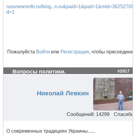
russnewsinfo.ru/blog...n.ru&paid=1&pad=1&mid=36252
d=1
Пожалуйста
Войти
или
Регистрация
, чтобы присоединит
Вопросы политики.
#2917
Николай Левкин
Сообщений: 14299
Спасибо 
О современных традициях Украины......