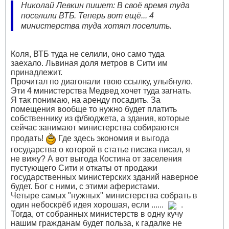
Николай Левкин пишет: В своё время туда
поселили ВТБ. Теперь вот ещё... 4
министерства туда хотят поселить.
Коля, ВТБ туда не селили, оно само туда
заехало. Львиная доля метров в Сити им
принадлежит.
Прочитал по диагонали твою ссылку, улыбнуло.
Эти 4 министерства Медвед хочет туда загнать.
Я так понимаю, на аренду посадить. За
помещения вообще то нужно будет платить
собственнику из ф/бюджета, а здания, которые
сейчас занимают министерства собираются
продать!
Где здесь экономия и выгода
государства о которой в статье писака писал, я
не вижу? А вот выгода Костина от заселения
пустующего Сити и откаты от продажи
государственных министерских зданий наверное
будет. Бог с ними, с этими аферистами.
Четыре самых "нужных" министерства собрать в
один небоскрёб идея хорошая, если ......
.
Тогда, от собранных министерств в одну кучу
нашим гражданам будет польза, к гадалке не