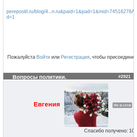
perepostil.ru/blog/4...n.ru&paid=1&pad=1&mid=74516
d=1
Пожалуйста
Войти
или
Регистрация
, чтобы присоединит
Вопросы политики.
#2921
Евгения
Не в сети
Спасибо получено: 10