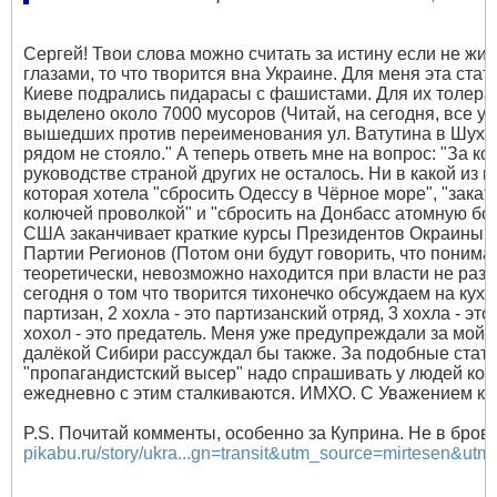
Сергей! Твои слова можно считать за истину если не жит
глазами, то что творится вна Украине. Для меня эта ста
Киеве подрались пидарасы с фашистами. Для их толеран
выделено около 7000 мусоров (Читай, на сегодня, все у
вышедших против переименования ул. Ватутина в Шухеви
рядом не стояло." А теперь ответь мне на вопрос: "За к
руководстве страной других не осталось. Ни в какой из в
которая хотела "сбросить Одессу в Чёрное море", "заката
колючей проволкой" и "сбросить на Донбасс атомную бом
США заканчивает краткие курсы Президентов Окраины? 
Партии Регионов (Потом они будут говорить, что понимае
теоретически, невозможно находится при власти не разд
сегодня о том что творится тихонечко обсуждаем на кухне
партизан, 2 хохла - это партизанский отряд, 3 хохла - эт
хохол - это предатель. Меня уже предупреждали за мой я
далёкой Сибири рассуждал бы также. За подобные стать
"пропагандистский высер" надо спрашивать у людей кот
ежедневно с этим сталкиваются. ИМХО. С Уважением к т
P.S. Почитай комменты, особенно за Куприна. Не в бровь,
pikabu.ru/story/ukra...gn=transit&utm_source=mirtesen&