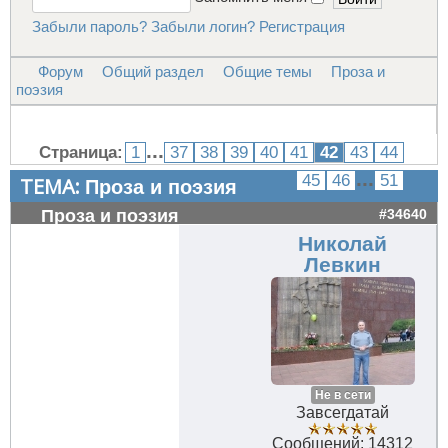
Забыли пароль?
Забыли логин?
Регистрация
Форум
Общий раздел
Общие темы
Проза и
поэзия
...
Страница:
1
37
38
39
40
41
42
43
44
...
45
46
51
ТЕМА:
Проза и поэзия
Проза и поэзия
#34640
Николай
Левкин
Не в сети
Завсегдатай
Сообщений: 14312