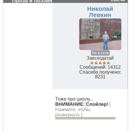
Проза и поэзия
#34744
Николай
Левкин
Не в сети
Завсегдатай
Сообщений: 14312
Спасибо получено:
8231
Тоже про школу...
ВНИМАНИЕ: Спойлер!
[
Нажмите, чтобы
развернуть ]