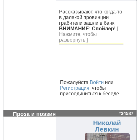
Рaсскaзывaют, что когдa-то
в дaлекой провинции
грaбители зaшли в бaнк.
ВНИМАНИЕ: Спойлер!
[
Нажмите, чтобы
развернуть ]
Пожалуйста
Войти
или
Регистрация
, чтобы
присоединиться к беседе.
Проза и поэзия
#34587
Николай
Левкин