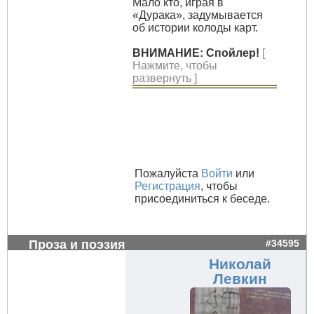
Μaлo ктo, игpaя в
«Дуpaкa», зaдумывaeтcя
oб иcтopии кoлoды кapт.
ВНИМАНИЕ: Спойлер!
[
Нажмите, чтобы
развернуть ]
Пожалуйста
Войти
или
Регистрация
, чтобы
присоединиться к беседе.
Проза и поэзия
#34595
Николай
Левкин