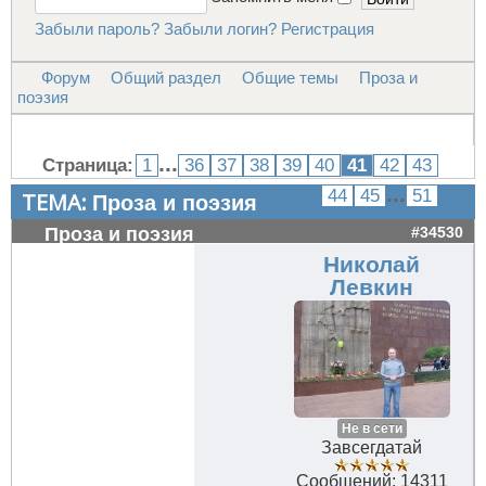
Забыли пароль?
Забыли логин?
Регистрация
Форум
Общий раздел
Общие темы
Проза и
поэзия
...
Страница:
1
36
37
38
39
40
41
42
43
...
44
45
51
ТЕМА:
Проза и поэзия
Проза и поэзия
#34530
Николай
Левкин
Не в сети
Завсегдатай
Сообщений: 14311