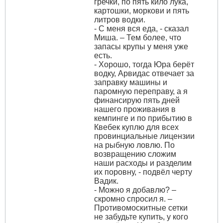
гречки, по пять кило лука,
картошки, моркови и пять
литров водки.
- С меня вся еда, - сказал
Миша. – Тем более, что
запасы крупы у меня уже
есть.
- Хорошо, тогда Юра берёт
водку, Арвидас отвечает за
заправку машины и
паромную переправу, а я
финансирую пять дней
нашего проживания в
кемпинге и по прибытию в
Квебек куплю для всех
провинциальные лицензии
на рыбную ловлю. По
возвращению сложим
наши расходы и разделим
их поровну, - подвёл черту
Вадик.
- Можно я добавлю? –
скромно спросил я. –
Противомоскитные сетки
не забудьте купить, у кого