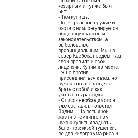
Но мой туз не был
козырным и тут же был
бит:
- Там купишь.
Огнестрельное оружие и
охота с ним, регулируется
общенациональным
законодательством, а
рыболовство
провинциальным. Мы на
север Квебека поедем, там
свои правила и свои
лицензии. Купим на месте.
- Я не против
присоединиться к вам, но
нужно согласовать, что
брать с собой и как
учитывать расходы.
- Список необходимого я
уже составил, - ответил
Вадим. - На пять дней
жизни в кемпинге нам
нужно купить двадцать
банок говяжьей тушенки,
по два килограмма риса и