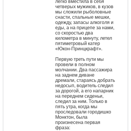
легко вместила в себя
четверых мужиков, в кузов
мы сложили рыболовные
снасти, спальные мешки,
одежду, запасы алкоголя и
еды, а на прицепе за нами,
со скоростью два
километра в минуту, летел
пятиметровый катер
«Юкон-Принцкрафт».
Первую треть пути мы
провели в полном
молчании. Два пассажира
на заднем диване
дремали, стараясь добрать
недосып, водитель следил
за дорогой, а его напарник
на переднем сиденьи,
следил за ним. Только в
пять утра, когда мы
проследовали городишко
Монктон, была
произнесена первая
фраза: