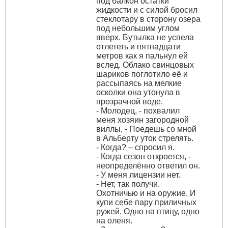
под балкон остатки
жидкости и с силой бросил
стеклотару в сторону озера
под небольшим углом
вверх. Бутылка не успела
отлететь и пятнадцати
метров как я пальнул ей
вслед. Облако свинцовых
шариков поглотило её и
рассыпаясь на мелкие
осколки она утонула в
прозрачной воде.
- Молодец, - похвалил
меня хозяин загородной
виллы, - Поедешь со мной
в Альберту уток стрелять.
- Когда? – спросил я.
- Когда сезон откроется, -
неопределённо ответил он.
- У меня лицензии нет.
- Нет, так получи.
Охотничью и на оружие. И
купи себе пару приличных
ружей. Одно на птицу, одно
на оленя.