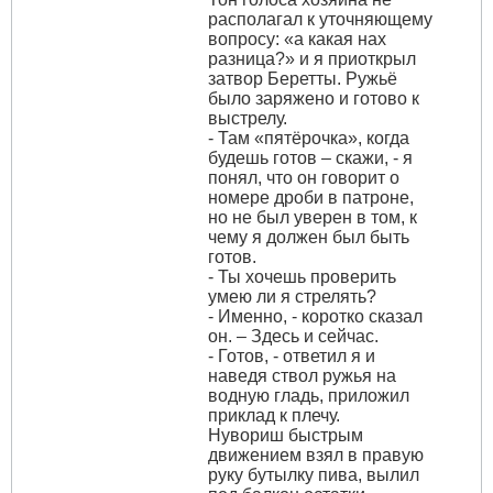
располагал к уточняющему
вопросу: «а какая нах
разница?» и я приоткрыл
затвор Беретты. Ружьё
было заряжено и готово к
выстрелу.
- Там «пятёрочка», когда
будешь готов – скажи, - я
понял, что он говорит о
номере дроби в патроне,
но не был уверен в том, к
чему я должен был быть
готов.
- Ты хочешь проверить
умею ли я стрелять?
- Именно, - коротко сказал
он. – Здесь и сейчас.
- Готов, - ответил я и
наведя ствол ружья на
водную гладь, приложил
приклад к плечу.
Нувориш быстрым
движением взял в правую
руку бутылку пива, вылил