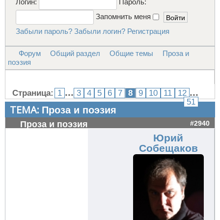
Логин:
Пароль:
Запомнить меня
Забыли пароль?
Забыли логин?
Регистрация
Форум
Общий раздел
Общие темы
Проза и
поэзия
...
...
Страница:
1
3
4
5
6
7
8
9
10
11
12
51
ТЕМА:
Проза и поэзия
Проза и поэзия
#2940
Юрий
Собещаков