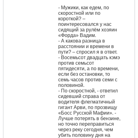
- Мужики, как едем, по
скоростной или по
короткой? –
поинтересовался у нас
сидящий за рулём хозяин
«Форда» Вадим.
- А какова разница в
расстоянии и времени в
пути? – спросил я в ответ.
- Восемьсот двадцать кэмэ
против семьсот
пятидесяти, а по времени,
если без остановки, то
семь часов против семи с
половиной.
- По скоростной, - ответил
сидевший справа от
водителя флегматичный
гигант Арви, по прозвищу
«Босс Русской Мафии». -
Лучше потерять в бензине,
но точно переправиться
через реку сегодня, чем
убить половину дня на