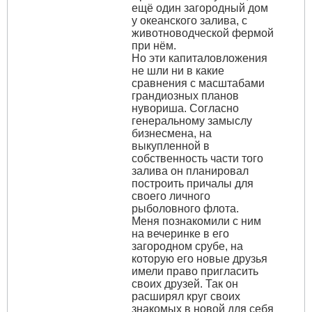
ещё один загородный дом
у океанского залива, с
животноводческой фермой
при нём.
Но эти капиталовложения
не шли ни в какие
сравнения с масштабами
грандиозных планов
нувориша. Согласно
генеральному замыслу
бизнесмена, на
выкупленной в
собственность части того
залива он планировал
построить причалы для
своего личного
рыболовного флота.
Меня познакомили с ним
на вечеринке в его
загородном срубе, на
которую его новые друзья
имели право пригласить
своих друзей. Так он
расширял круг своих
знакомых в новой для себя