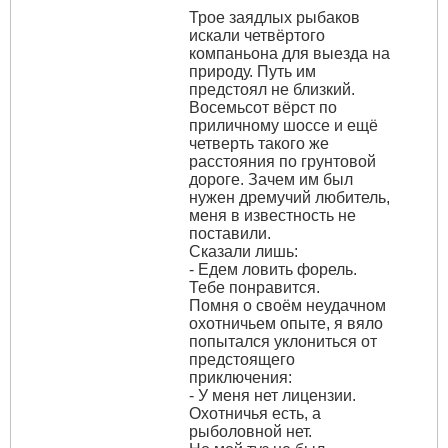
Трое заядлых рыбаков
искали четвёртого
компаньона для выезда на
природу. Путь им
предстоял не близкий.
Восемьсот вёрст по
приличному шоссе и ещё
четверть такого же
расстояния по грунтовой
дороге. Зачем им был
нужен дремучий любитель,
меня в известность не
поставили.
Сказали лишь:
- Едем ловить форель.
Тебе понравится.
Помня о своём неудачном
охотничьем опыте, я вяло
попытался уклониться от
предстоящего
приключения:
- У меня нет лицензии.
Охотничья есть, а
рыболовной нет.