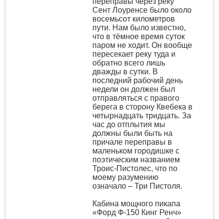
переправы через реку
Сент Лоуренсе было около
восемьсот километров
пути. Нам было известно,
что в тёмное время суток
паром не ходит. Он вообще
пересекает реку туда и
обратно всего лишь
дважды в сутки. В
последний рабочий день
недели он должен был
отправляться с правого
берега в сторону Квебека в
четырнадцать тридцать. За
час до отплытия мы
должны были быть на
причале переправы в
маленьком городишке с
поэтическим названием
Троис-Пистолес, что по
моему разумению
означало – Три Пистоля.
Кабина мощного пикапа
«Форд Ф-150 Кинг Ренч»