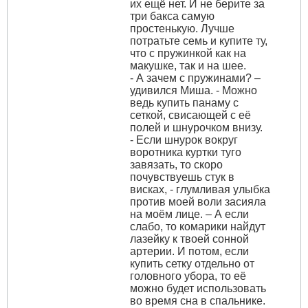
их ещё нет. И не берите за
три бакса самую
простенькую. Лучше
потратьте семь и купите ту,
что с пружинкой как на
макушке, так и на шее.
- А зачем с пружинами? –
удивился Миша. - Можно
ведь купить панаму с
сеткой, свисающей с её
полей и шнурочком внизу.
- Если шнурок вокруг
воротника куртки туго
завязать, то скоро
почувствуешь стук в
висках, - глумливая улыбка
против моей воли засияла
на моём лице. – А если
слабо, то комарики найдут
лазейку к твоей сонной
артерии. И потом, если
купить сетку отдельно от
головного убора, то её
можно будет использовать
во время сна в спальнике.