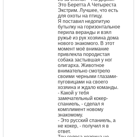
Это Беретта А Четыреста
Экстрим. Лучшее, что есть
для охоты на птицу.
Я поставил недопитую
бутылку на горизонтальное
перила веранды и взял
ружьё из рук хозяина дома
нового знакомого. В этот
момент моё внимание
привлекла породистая
собака застывшая у ног
олигарха. Животное
внимательно смотрело
своими черными глазами-
пуговицами на своего
хозяина и ждало команды.
- Какой у тебя
замечательный кокер-
спаниель, - сделал я
комплимент новому
знакомому.
- Это русский спаниель, а
не кокер, - получил я в
ответ.
Тон голоса хозяина не