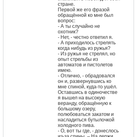
стране.
Первой же его фразой
обращённой ко мне был
вопрос:
- А ты случайно не
охотник?
- Нет, - честно ответил я.
- А приходилось стрелять
когда нибудь из ружья?
- Из ружья не стрелял, но
опыт стрельбы из
автоматов и пистолетов
имею.
- Отлично, - обрадовался
он и, развернувшись ко
мне спиной, куда-то ушёл.
Оставшись в одиночестве
я вышел на высокую
веранду, обращённую к
большому озеру,
полюбоваться закатом и
насладиться бутылочкой
холодного пива.
- О, вот ты где, - донеслось
из-за спины. – На держи.