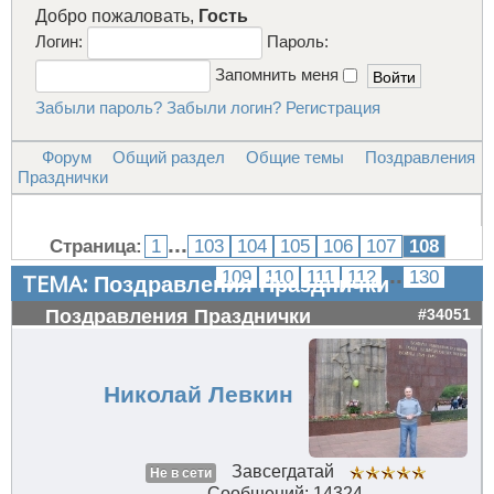
Добро пожаловать,
Гость
Логин:
Пароль:
Запомнить меня
Забыли пароль?
Забыли логин?
Регистрация
Форум
Общий раздел
Общие темы
Поздравления
Празднички
...
Страница:
1
103
104
105
106
107
108
...
109
110
111
112
130
ТЕМА:
Поздравления Празднички
Поздравления Празднички
#34051
Николай Левкин
Завсегдатай
Не в сети
Сообщений: 14324