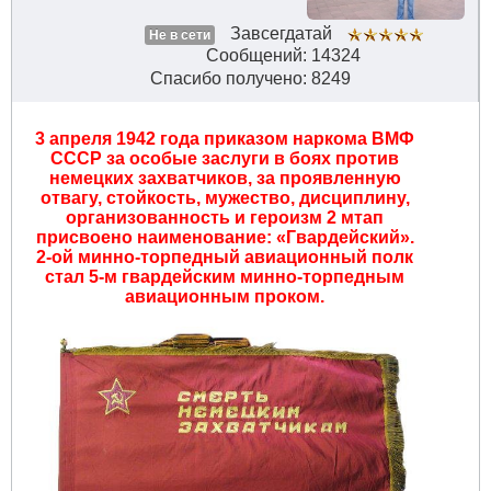
Завсегдатай
Не в сети
Сообщений: 14324
Спасибо получено: 8249
3 апреля 1942 года приказом наркома ВМФ
СССР за особые заслуги в боях против
немецких захватчиков, за проявленную
отвагу, стойкость, мужество, дисциплину,
организованность и героизм 2 мтап
присвоено наименование: «Гвардейский».
2-ой минно-торпедный авиационный полк
стал 5-м гвардейским минно-торпедным
авиационным проком.