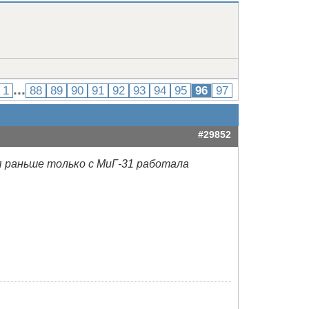
...
1
88
89
90
91
92
93
94
95
96
97
#29852
 раньше только с МиГ-31 работала