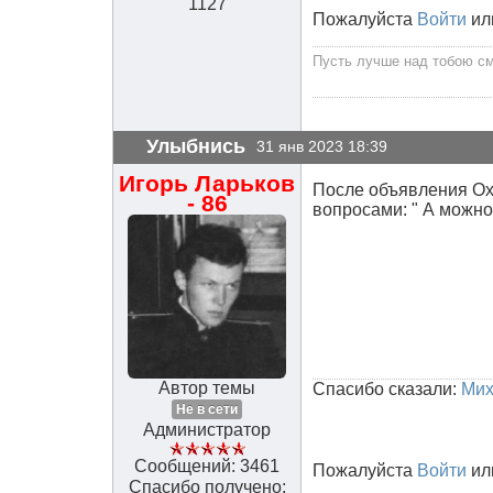
1127
Пожалуйста
Войти
ил
Пусть лучше над тобою сме
Улыбнись
31 янв 2023 18:39
Игорь Ларьков
После объявления Ох
- 86
вопросами: " А можно
Автор темы
Спасибо сказали:
Мих
Не в сети
Администратор
Сообщений: 3461
Пожалуйста
Войти
ил
Спасибо получено: