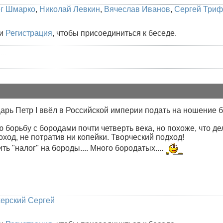
г Шмарко
,
Николай Левкин
,
Вячеслав Иванов
,
Сергей Три
и
Регистрация
, чтобы присоединиться к беседе.
...
царь Петр I ввёл в Российской империи подать на ношение б
 борьбу с бородами почти четверть века, но похоже, что де
оход, не потратив ни копейки. Творческий подход!
ь "налог" на бороды.... Много бородатых....
ерский Сергей