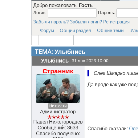
Добро пожаловать,
Гость
Логин:
Пароль:
Забыли пароль?
Забыли логин?
Регистрация
Форум
Общий раздел
Общие темы
Ул
ТЕМА:
Улыбнись
Улыбнись
31 янв 2023 10:00
Странник
Олег Шмарко пише
Да вроде как уже под
Не в сети
Администратор
Павел Нижегородцев
Сообщений: 3633
Спасибо сказали:
Оле
Спасибо получено: