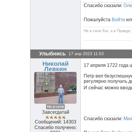
Спасибо сказали:
Оле
Пожалуйста
Войти
ил
Не в силе Бог, а в Правде..
Улыбнись
17 апр 2023 11:53
Николай
17 апреля 1722 года 
Левкин
Петр вел безуспешную
регулярно получать д
И сейчас можно вводит
Не в сети
Завсегдатай
Спасибо сказали:
Мих
Сообщений: 14303
Спасибо получено: