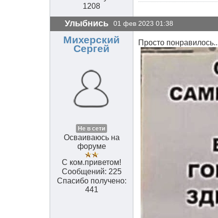
1208
Улыбнись
01 фев 2023 01:38
Михерский
Просто понравилось.....
Сергей
Не в сети
Осваиваюсь на
форуме
С ком.приветом!
Сообщений: 225
Спасибо получено:
441