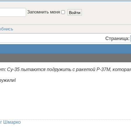
Запомнить меня
ыбнись
Страница:
т: Су-35 пытаются подружить с ракетой Р-37М, которая
ружили!
г Шмарко