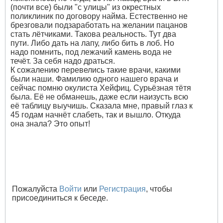
(почти все) были "с улицы" из окрестных
поликлиник по договору найма. Естественно не
брезговали подзаработать на желании пацанов
стать лётчиками. Такова реальность. Тут два
пути. Либо дать на лапу, либо бить в лоб. Но
надо помнить, под лежачий камень вода не
течёт. За себя надо драться.
К сожалению перевелись такие врачи, какими
были наши. Фамилию одного нашего врача и
сейчас помню окулиста Хейфиц. Сурьёзная тётя
была. Её не обманешь, даже если наизусть всю
её таблицу выучишь. Сказала мне, правый глаз к
45 годам начнёт слабеть, так и вышло. Откуда
она знала? Это опыт!
Пожалуйста
Войти
или
Регистрация
, чтобы
присоединиться к беседе.