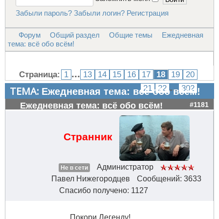
Забыли пароль?
Забыли логин?
Регистрация
Форум
Общий раздел
Общие темы
Ежедневная
тема: всё обо всём!
...
Страница:
1
13
14
15
16
17
18
19
20
...
21
22
302
ТЕМА:
Ежедневная тема: всё обо всём!
Ежедневная тема: всё обо всём!
#1181
Странник
Администратор
Не в сети
Павел Нижегородцев
Сообщений: 3633
Спасибо получено: 1127
Покори Легенду!