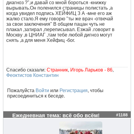
диагноз ?",и давай со мной бороться -книжку
вырывать.Он поленился страницы полистать ,а
когда увидел подпись ХЕЙФИЦ З А -мне его аж
жалко стало.Я ему говорю "ты же врач -отвечай
за свои заключения" В общем пацан чуть не
плакал ,затирал ,переписывал. Езжай .говорит в
Москву ,в ЦНИАГ ,там тебе любой дигноз могут
снять ,а для меня Хейфиц -бог.
Спасибо сказали:
Странник
,
Игорь Ларьков - 86
,
Феоктистов Константин
Пожалуйста
Войти
или
Регистрация
, чтобы
присоединиться к беседе.
Ежедневная тема: всё обо всём!
#1188