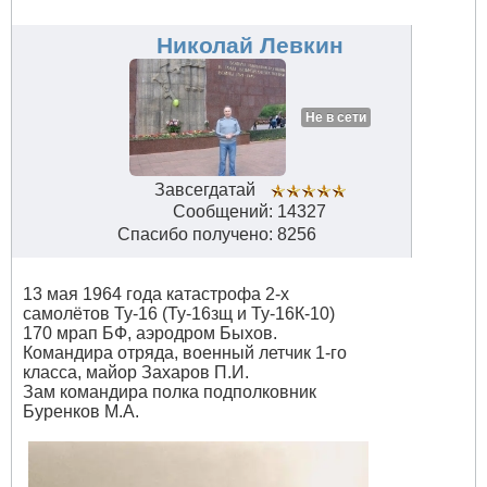
авиации
#32844
Николай Левкин
Не в сети
Завсегдатай
Сообщений: 14327
Спасибо получено: 8256
13 мая 1964 года катастрофа 2-х
самолётов Ту-16 (Ту-16зщ и Ту-16К-10)
170 мрап БФ, аэродром Быхов.
Командира отряда, военный летчик 1-го
класса, майор Захаров П.И.
Зам командира полка подполковник
Буренков М.А.