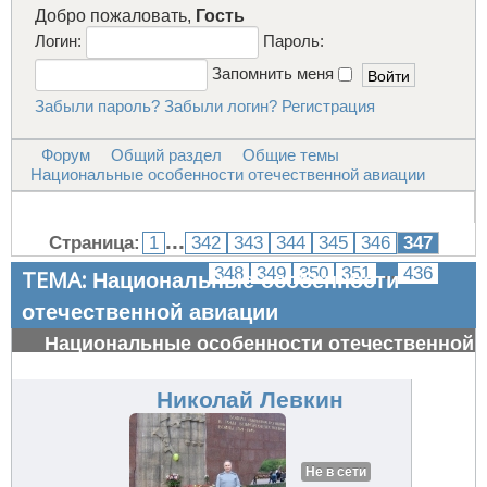
Добро пожаловать,
Гость
Логин:
Пароль:
Запомнить меня
Забыли пароль?
Забыли логин?
Регистрация
Форум
Общий раздел
Общие темы
Национальные особенности отечественной авиации
...
Страница:
1
342
343
344
345
346
347
...
348
349
350
351
436
ТЕМА:
Национальные особенности
отечественной авиации
Национальные особенности отечественной
авиации
#32816
Николай Левкин
Не в сети