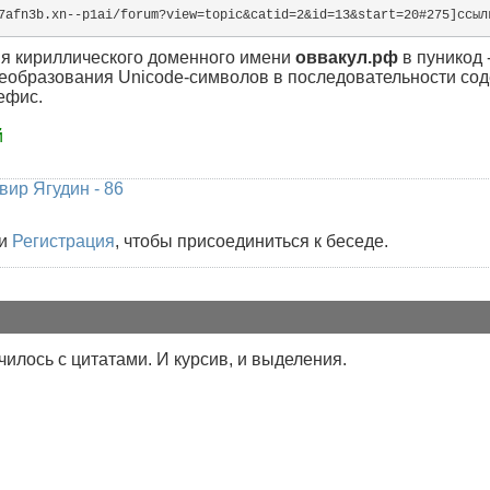
7afn3b.xn--p1ai/forum?view=topic&catid=2&id=13&start=20#275]ссыл
ия кириллического доменного имени
оввакул.рф
в пуникод 
еобразования Unicode-символов в последовательности сод
ефис.
й
вир Ягудин - 86
и
Регистрация
, чтобы присоединиться к беседе.
чилось с цитатами. И курсив, и выделения.