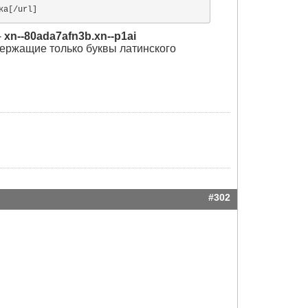
ка[/url]
-
xn--80ada7afn3b.xn--p1ai
ержащие только буквы латинского
#302