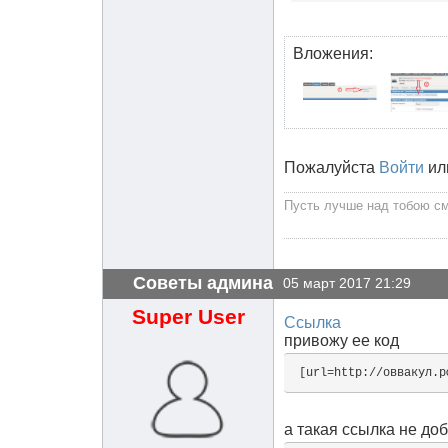
Вложения:
Пожалуйста
Войти
ил
Пусть лучше над тобою сме
Советы админа
05 март 2017 21:29
Super User
Ссылка
привожу ее код
[url=http://оввакул.р
а такая ссылка не до