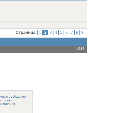
Страница:
1
2
3
4
5
6
7
8
9
#239