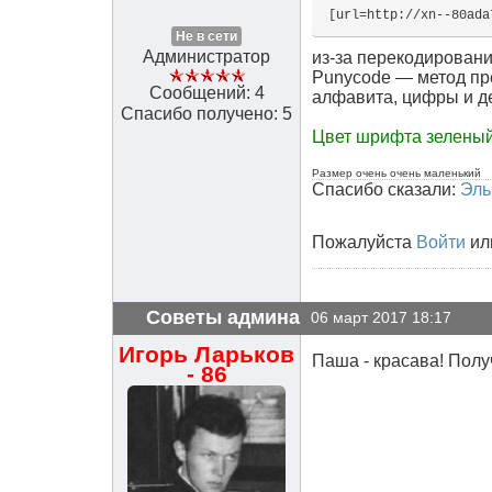
[url=http://xn--80ada
Не в сети
Администратор
из-за перекодирован
Punycode — метод пр
Сообщений: 4
алфавита, цифры и д
Спасибо получено: 5
Цвет шрифта зелены
Размер очень очень маленький
Спасибо сказали:
Эль
Пожалуйста
Войти
ил
Советы админа
06 март 2017 18:17
Игорь Ларьков
Паша - красава! Полу
- 86