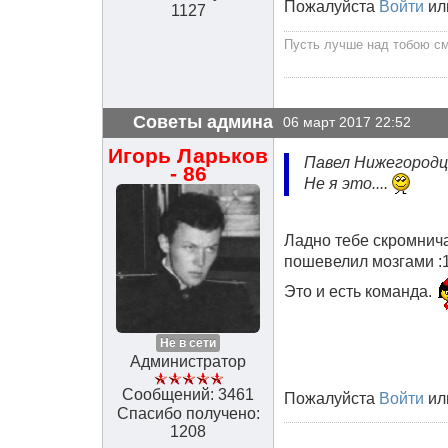
Пожалуйста
Войти
ил
1127
Пусть лучше над тобою сме
Советы админа
06 март 2017 22:52
Игорь Ларьков
Павел Нижегородце
- 86
Не я это....
Ладно тебе скромничат
пошевелил мозгами :1
Это и есть команда.
Не в сети
Администратор
Сообщений: 3461
Пожалуйста
Войти
ил
Спасибо получено:
1208