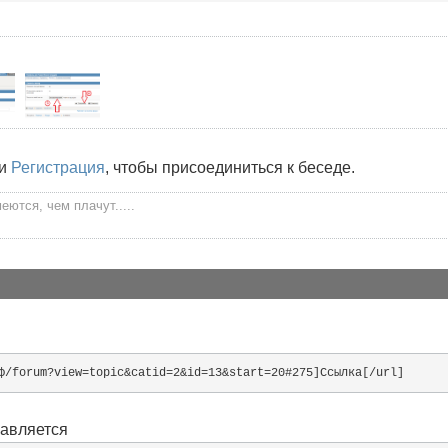
и
Регистрация
, чтобы присоединиться к беседе.
ются, чем плачут.....
ф/forum?view=topic&catid=2&id=13&start=20#275]Ссылка[/url]
бавляется