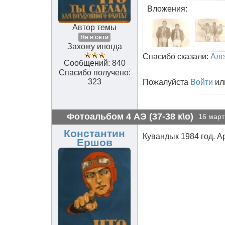
Вложения:
Автор темы
Не в сети
Захожу иногда
Спасибо сказали:
Але
Сообщений: 840
Спасибо получено:
323
Пожалуйста
Войти
ил
Фотоальбом 4 АЭ (37-38 к\о)
16 март
Константин
Кувандык 1984 год. А
Ершов