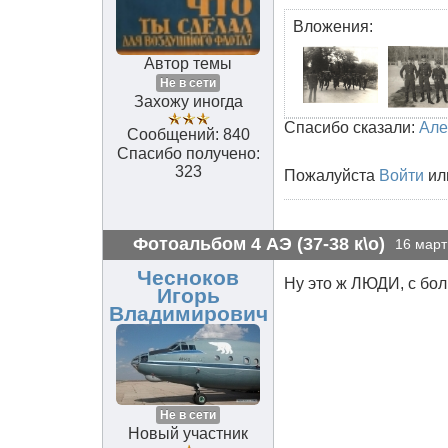
Вложения:
Автор темы
Не в сети
Захожу иногда
Спасибо сказали:
Але
Сообщений: 840
Спасибо получено:
323
Пожалуйста
Войти
ил
Фотоальбом 4 АЭ (37-38 к\о)
16 март
Чесноков
Ну это ж ЛЮДИ, с боль
Игорь
Владимирович
Не в сети
Новый участник