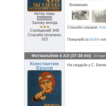
Вложения:
Автор темы
Не в сети
Захожу иногда
Спасибо сказали:
Але
Сообщений: 840
Спасибо получено:
323
Пожалуйста
Войти
ил
Фотоальбом 4 АЭ (37-38 к\о)
16 март
Константин
На свадьбе у С. Белов
Ершов