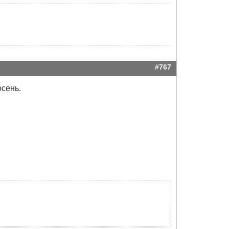
#767
осень.