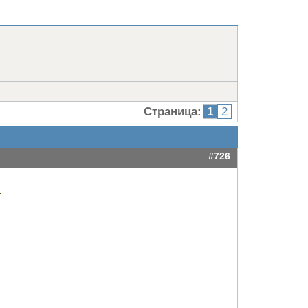
Страница:
1
2
#726