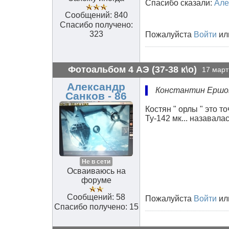
Спасибо сказали:
Але
Сообщений: 840
Спасибо получено:
323
Пожалуйста
Войти
ил
Фотоальбом 4 АЭ (37-38 к\о)
17 март
Александр
Константин Ершо
Санков - 86
Костян " орлы " это 
Ту-142 мк... назавала
Не в сети
Осваиваюсь на
форуме
Сообщений: 58
Пожалуйста
Войти
ил
Спасибо получено: 15