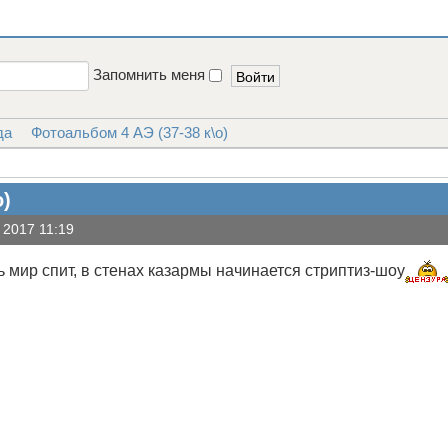
Запомнить меня
да
Фотоальбом 4 АЭ (37-38 к\о)
о)
 2017 11:19
ь мир спит, в стенах казармы начинается стриптиз-шоу