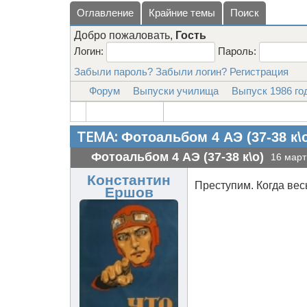
Оглавление
Крайние темы
Поиск
Добро пожаловать,
Гость
Логин:
Пароль:
Забыли пароль?
Забыли логин?
Регистрация
Форум
Выпуски училища
Выпуск 1986 го
ТЕМА:
Фотоальбом 4 АЭ (37-38 к\
Фотоальбом 4 АЭ (37-38 к\о)
16 март
Константин
Преступим. Когда вес
Ершов