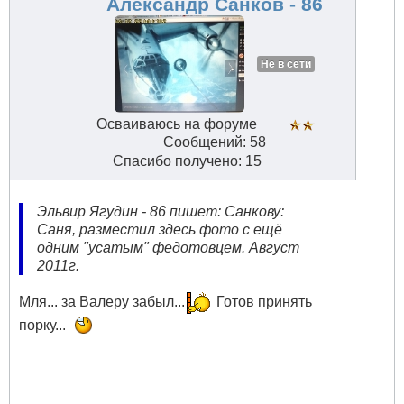
Александр Санков - 86
Не в сети
Осваиваюсь на форуме
Сообщений: 58
Спасибо получено: 15
Эльвир Ягудин - 86 пишет: Санкову:
Саня, разместил здесь фото с ещё
одним "усатым" федотовцем. Август
2011г.
Мля... за Валеру забыл...
Готов принять
порку...