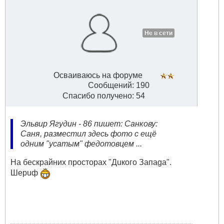
Не в сети
Осваиваюсь на форуме
Сообщений: 190
Спасибо получено: 54
Эльвир Ягудин - 86 пишет: Санкову:
Саня, разместил здесь фото с ещё
одним "усатым" федотовцем ...
На бескрайних просторах "Дuкого Запаgа".
Шepuф