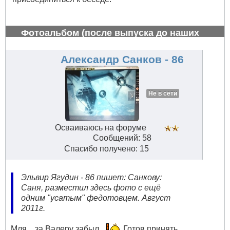
Фотоальбом (после выпуска до наших
дней)
#792
Александр Санков - 86
Не в сети
Осваиваюсь на форуме
Сообщений: 58
Спасибо получено: 15
Эльвир Ягудин - 86 пишет: Санкову:
Саня, разместил здесь фото с ещё
одним "усатым" федотовцем. Август
2011г.
Мля... за Валеру забыл...
Готов принять