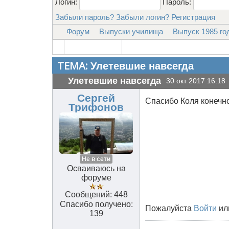
Логин:
Пароль:
Забыли пароль?
Забыли логин?
Регистрация
Форум
Выпуски училища
Выпуск 1985 го
ТЕМА:
Улетевшие навсегда
Улетевшие навсегда
30 окт 2017 16:18
Сергей
Спасибо Коля конечно,
Трифонов
Не в сети
Осваиваюсь на
форуме
Сообщений: 448
Спасибо получено:
Пожалуйста
Войти
ил
139