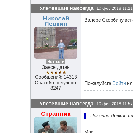
Улетевшие навсегда
10 фев 2018 11:21
Николай
Валере Скорбину исп
Левкин
Не в сети
Завсегдатай
Сообщений: 14313
Спасибо получено:
Пожалуйста
Войти
ил
8247
Улетевшие навсегда
10 фев 2018 11:57
Странник
Николай Левкин пи
Мда....