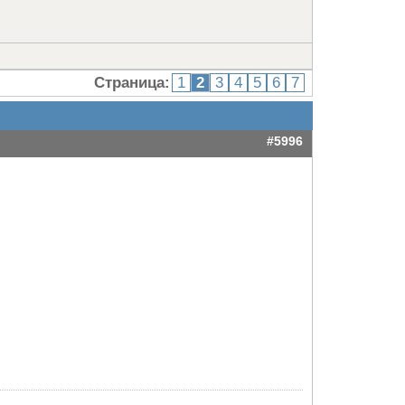
Страница:
1
2
3
4
5
6
7
#5996