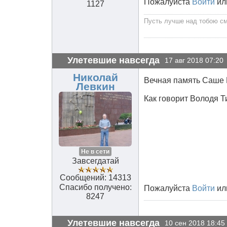
Пожалуйста
Войти
ил
1127
Пусть лучше над тобою сме
Улетевшие навсегда
17 авг 2018 07:20
Николай
Вечная память Саше 
Левкин
Как говорит Володя Т
Не в сети
Завсегдатай
Сообщений: 14313
Спасибо получено:
Пожалуйста
Войти
ил
8247
Улетевшие навсегда
10 сен 2018 18:45