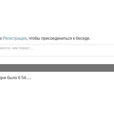
и
Регистрация
, чтобы присоединиться к беседе.
ются, чем плачут.....
ня было б 54.....