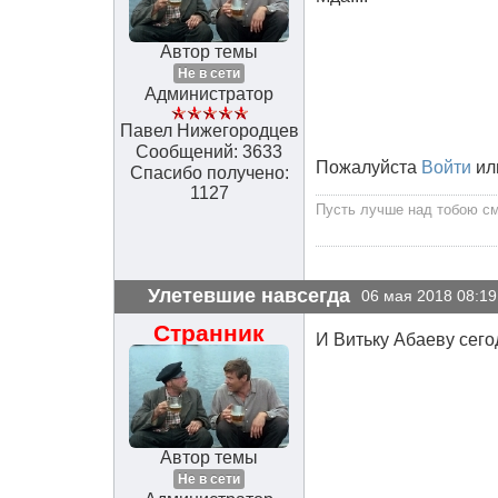
Автор темы
Не в сети
Администратор
Павел Нижегородцев
Сообщений: 3633
Пожалуйста
Войти
ил
Спасибо получено:
1127
Пусть лучше над тобою сме
Улетевшие навсегда
06 мая 2018 08:19
Странник
И Витьку Абаеву сегод
Автор темы
Не в сети