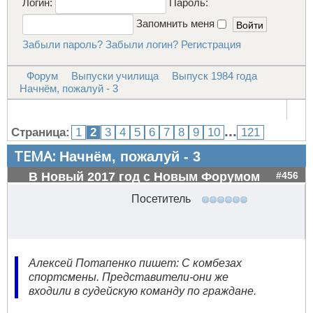
Логин:
Пароль:
Запомнить меня
Забыли пароль?
Забыли логин?
Регистрация
Форум
Выпуски училища
Выпуск 1984 года
Начнём, пожалуй - 3
...
Страница:
1
2
3
4
5
6
7
8
9
10
121
ТЕМА:
Начнём, пожалуй - 3
В Новый 2017 год с Новым Форумом
#456
Посетитель
Алексей Потапенко пишет: С комбезах
спортсмены. Представители-они же
входили в судейскую команду по граждане.