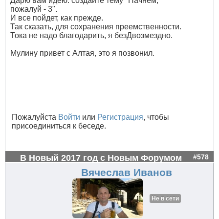
Дарю вам идею: создайте тему "Начнем,
пожалуй - 3".
И все пойдет, как прежде.
Так сказать, для сохранения преемственности.
Тока не надо благодарить, я безДвозмездно.
Мулину привет с Алтая, это я позвонил.
Пожалуйста
Войти
или
Регистрация
, чтобы
присоединиться к беседе.
В Новый 2017 год с Новым Форумом
#578
Вячеслав Иванов
Не в сети