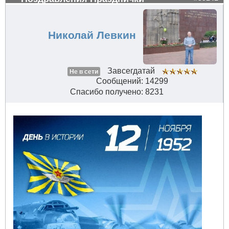
Николай Левкин
Завсегдатай
Не в сети
Сообщений: 14299
Спасибо получено: 8231