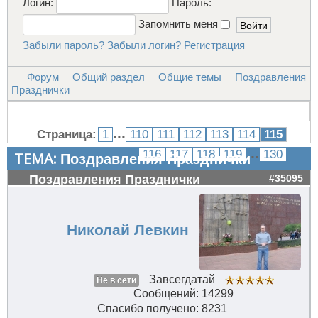
Логин:
Пароль:
Запомнить меня
Забыли пароль?
Забыли логин?
Регистрация
Форум
Общий раздел
Общие темы
Поздравления
Празднички
...
Страница:
1
110
111
112
113
114
115
...
116
117
118
119
130
ТЕМА:
Поздравления Празднички
Поздравления Празднички
#35095
Николай Левкин
Завсегдатай
Не в сети
Сообщений: 14299
Спасибо получено: 8231