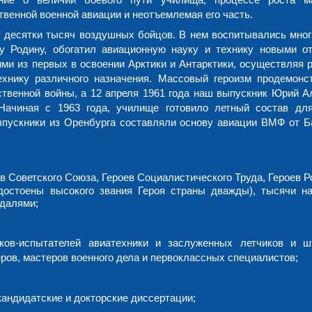
ственной военной авиации и неотъемлемая его часть.
 десятки тысяч воздушных бойцов. В нем воспитывались многи
у Родину, обогатил авиационную науку и технику новыми о
ми из первых в освоении Арктики и Антарктики, осуществляя 
хнику различного назначения. Массовый героизм продемонс
твенной войны, а 12 апреля 1961 года наш выпускник Юрий А
Начиная с 1963 года, училище готовило летный состав дл
пускники из Оренбурга составляли основу авиации ВМФ от Б
в Советского Союза, Героев Социалистического Труда, Героев 
достоены высокого звания Героя страны дважды), тысячи н
едалями;
ов-испытателей авиатехники и заслуженных летчиков и ш
ров, мастеров военного дела и первоклассных специалистов;
андидатские и докторские диссертации;