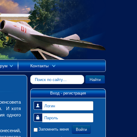
рум
Контакты
Искать...
Найти
Вход - регистрация
оенсовета
Логин
я. И хотя
ия одного
Пароль
Войти
Запомнить меня
онесений,
стерства