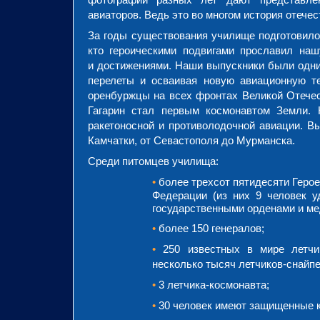
авиаторов. Ведь это во многом история отече
За годы существования училище подготовило
кто героическими подвигами прославил наш
и достижениями. Наши выпускники были одни
перелеты и осваивая новую авиационную те
оренбуржцы на всех фронтах Великой Отечес
Гагарин стал первым космонавтом Земли. 
ракетоносной и противолодочной авиации.
Вы
Камчатки, от Севастополя до Мурманска.
Среди питомцев училища:
•
более трехсот пятидесяти Герое
Федерации (из них 9 человек у
государственными орденами и м
•
более 150 генералов;
•
250 известных в мире летчик
несколько тысяч летчиков-снайпе
•
3 летчика-космонавта;
•
30 человек имеют защищенные к