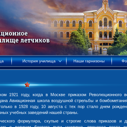
ща
История училища
Наши гарнизоны
Фо
ом 1921 году, когда в Москве приказом Революционного в
дана Авиационная школа воздушной стрельбы и бомбометани
олько в 1928 году, 10 августа с тех пор стало днем рожден
шных учебных заведений нашей страны.
еского формуляра, скупые и строгие слова приказов и д
ние о величии боевого пути училища, процессе роста ма