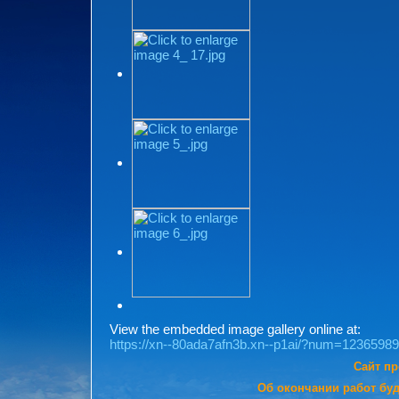
View the embedded image gallery online at:
https://xn--80ada7afn3b.xn--p1ai/?num=1236598
Сайт п
Об окончании работ буд