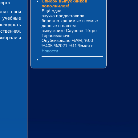
Список выпускников
орта.
пополнился!
Ещё одна
анят свои
внучка предоставила
и учебные
бережно хранимые в семье
молодость
данные о нашем
выпускнике Саунове Пётре
тственная,
Герасимовиче.
выбрали и
Опубликовано %AM, %03
%405 %2021 %11:%мая
в
Новости