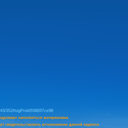
943/352#sigProId938697ce98
родолжает наполняться материалами.
ет свидетельствовать исчезновение данной надписи.