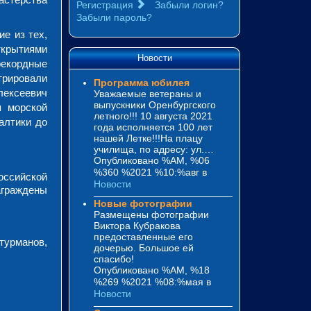
Регистрация
Забыли логин?
Забыли пароль?
е из тех,
ткрытиями
Новости
рекордные
трировали
Программа юбилея
лексеевич
Уважаемые ветераны и
выпускники Оренбургского
я морской
летного!!! 10 августа 2021
алтики до
года исполняется 100 лет
нашей Летке!!!На плацу
училища, по адресу: ул.…
Опубликовано %AM, %06
%360 %2021 %10:%авг
в
Российской
Новости
аграждены
Новые фотографии
Размещены фотографии
Виктора Кубракова
предоставленные его
турманов,
дочерью. Большое ей
спасибо!
Опубликовано %AM, %18
%269 %2021 %08:%мая
в
Новости