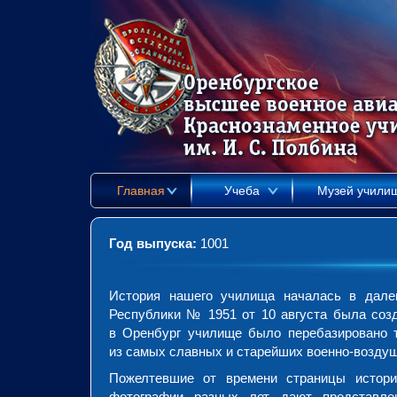
Главная
Учеба
Музей учили
Год выпуска:
1001
История нашего училища началась в далек
Республики № 1951 от 10 августа была соз
в Оренбург училище было перебазировано т
из самых славных и старейших военно-возду
Пожелтевшие от времени страницы историч
фотографии разных лет дают представле